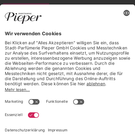
WIDERRUF ERKLÄREN
GARANTIERTE SICHERHEIT
Trusted Shops Mitglied seit 2010
* unverbindliche Preisempfehlung der Verbundgruppe beauty alliance
Deutschland GmbH & Co KG, Große-Kurfürsten-Str. 75, 33615 Bielefeld