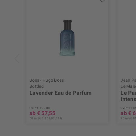
Boss - Hugo Boss
Jean Pa
Bottled
Le Male
Lavender Eau de Parfum
Le Pa
Inten
UVP* € 100,00
UVP* € 10
ab € 57,55
ab € 
50 ml (€ 1.151,00 / 1 l)
75 ml (€ 81