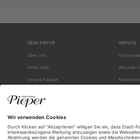
ÜBER PIEPER
SERVICE
Über uns
Online-M
Hilfe/ FAQ
Aktuelle 
Unsere Filialen
Newslette
Kontakt
Retouren
Historie
Zahlungs
Affiliate
Versand &
Karriere
Autorisie