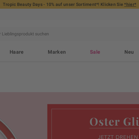
Tropic Beauty Days - 10% auf unser Sortiment*! Klicken Sie
*hier*
Haare
Marken
Sale
Neu