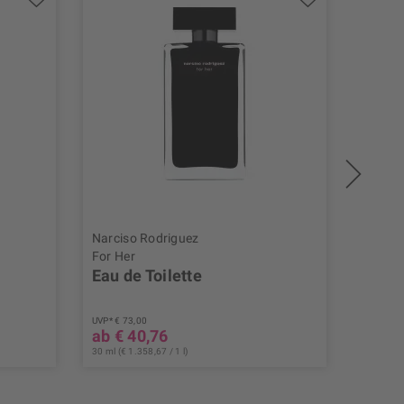
Narciso Rodriguez
Shisei
For Her
Benefi
Eau de Toilette
Smoo
UVP* € 73,00
UVP* € 9
ab € 40,76
€ 56,
30 ml (€ 1.358,67 / 1 l)
15 ml (€ 3