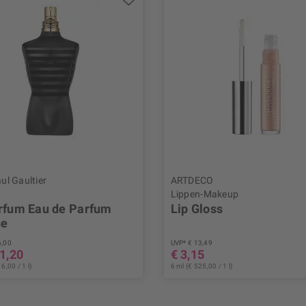
ul Gaultier
ARTDECO
Lippen-Makeup
rfum Eau de Parfum
Lip Gloss
se
6,00
UVP* € 13,49
61,20
€ 3,15
6,00 / 1 l)
6 ml (€ 525,00 / 1 l)