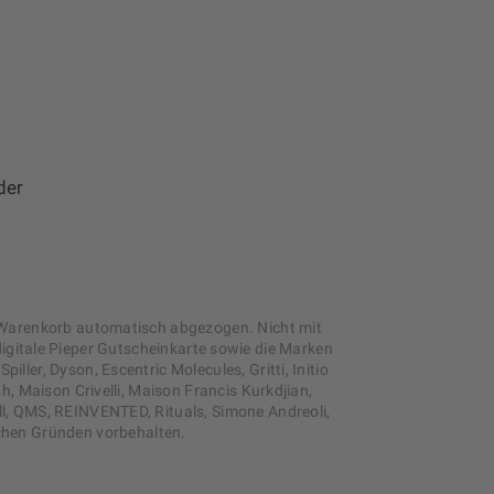
der
m Warenkorb automatisch abgezogen. Nicht mit
gitale Pieper Gutscheinkarte sowie die Marken
er, Dyson, Escentric Molecules, Gritti, Initio
, Maison Crivelli, Maison Francis Kurkdjian,
l, QMS, REINVENTED, Rituals, Simone Andreoli,
schen Gründen vorbehalten.