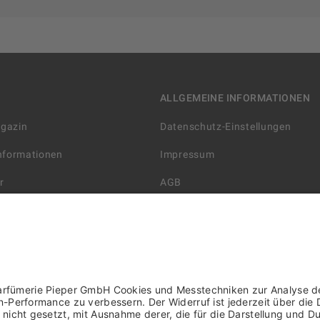
ALLGEMEINE INFORMATIONEN
agazin
Datenschutz-Einstellungen
Informationen
Impressum
r
AGB
Datenschutzerklärung
arten
Widerrufsbelehrung
 Lieferung
AGB für die Gutscheinkarte
rter Händler/ YBPN
Informationen zur Barrierefreihe