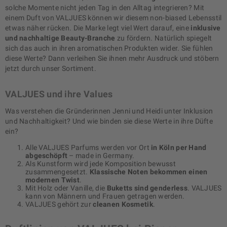
solche Momente nicht jeden Tag in den Alltag integrieren? Mit
einem Duft von VALJUES können wir diesem non-biased Lebensstil
etwas näher rücken. Die Marke legt viel Wert darauf, eine
inklusive
und nachhaltige Beauty-Branche
zu fördern. Natürlich spiegelt
sich das auch in ihren aromatischen Produkten wider. Sie fühlen
diese Werte? Dann verleihen Sie ihnen mehr Ausdruck und stöbern
jetzt durch unser Sortiment.
VALJUES und ihre Values
Was verstehen die Gründerinnen Jenni und Heidi unter Inklusion
und Nachhaltigkeit? Und wie binden sie diese Werte in ihre Düfte
ein?
Alle VALJUES Parfums werden vor Ort
in Köln per Hand
abgeschöpft
– made in Germany.
Als Kunstform wird jede Komposition bewusst
zusammengesetzt.
Klassische Noten bekommen einen
modernen Twist
.
Mit Holz oder Vanille, die
Buketts sind genderless
. VALJUES
kann von Männern und Frauen getragen werden.
VALJUES gehört zur
cleanen Kosmetik
.