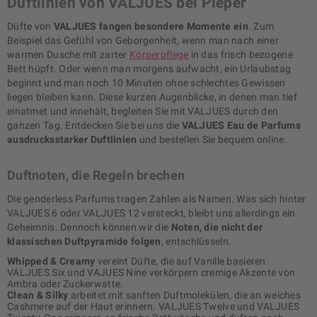
Duftlinien von VALJUES bei Pieper
Düfte von
VALJUES fangen besondere Momente ein
. Zum
Beispiel das Gefühl von Geborgenheit, wenn man nach einer
warmen Dusche mit zarter
Körperpflege
in das frisch bezogene
Bett hüpft. Oder wenn man morgens aufwacht, ein Urlaubstag
beginnt und man noch 10 Minuten ohne schlechtes Gewissen
liegen bleiben kann. Diese kurzen Augenblicke, in denen man tief
einatmet und innehält, begleiten Sie mit VALJUES durch den
ganzen Tag. Entdecken Sie bei uns die
VALJUES Eau de Parfums
ausdrucksstarker Duftlinien
und bestellen Sie bequem online.
Duftnoten, die Regeln brechen
Die genderless Parfums tragen Zahlen als Namen. Was sich hinter
VALJUES 6 oder VALJUES 12 versteckt, bleibt uns allerdings ein
Geheimnis. Dennoch können wir die
Noten, die nicht der
klassischen Duftpyramide folgen
, entschlüsseln.
Whipped & Creamy
vereint Düfte, die auf Vanille basieren.
VALJUES Six und VAJUES Nine verkörpern cremige Akzente von
Ambra oder Zuckerwatte.
Clean & Silky
arbeitet mit sanften Duftmolekülen, die an weiches
Cashmere auf der Haut erinnern. VALJUES Twelve und VALJUES