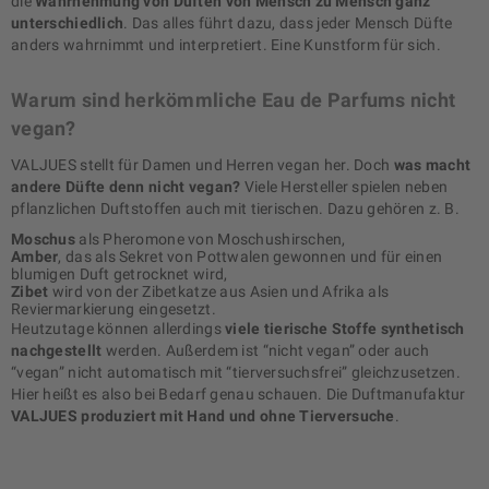
die
Wahrnehmung von Düften von Mensch zu Mensch ganz
unterschiedlich
. Das alles führt dazu, dass jeder Mensch Düfte
anders wahrnimmt und interpretiert. Eine Kunstform für sich.
Warum sind herkömmliche Eau de Parfums nicht
vegan?
VALJUES stellt für Damen und Herren vegan her. Doch
was macht
andere Düfte denn nicht vegan?
Viele Hersteller spielen neben
pflanzlichen Duftstoffen auch mit tierischen. Dazu gehören z. B.
Moschus
als Pheromone von Moschushirschen,
Amber
, das als Sekret von Pottwalen gewonnen und für einen
blumigen Duft getrocknet wird,
Zibet
wird von der Zibetkatze aus Asien und Afrika als
Reviermarkierung eingesetzt.
Heutzutage können allerdings
viele tierische Stoffe synthetisch
nachgestellt
werden. Außerdem ist “nicht vegan” oder auch
“vegan” nicht automatisch mit “tierversuchsfrei” gleichzusetzen.
Hier heißt es also bei Bedarf genau schauen. Die Duftmanufaktur
VALJUES produziert mit Hand und ohne Tierversuche
.