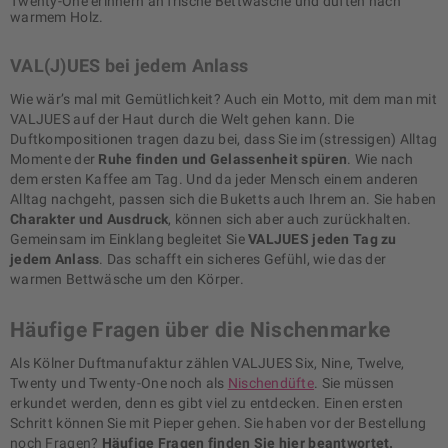
Twenty-One erinnern an frische Bettwäsche und duften nach
warmem Holz.
VAL(J)UES bei jedem Anlass
Wie wär’s mal mit Gemütlichkeit? Auch ein Motto, mit dem man mit
VALJUES auf der Haut durch die Welt gehen kann. Die
Duftkompositionen tragen dazu bei, dass Sie im (stressigen) Alltag
Momente der
Ruhe finden und Gelassenheit spüren
. Wie nach
dem ersten Kaffee am Tag. Und da jeder Mensch einem anderen
Alltag nachgeht, passen sich die Buketts auch Ihrem an. Sie haben
Charakter und Ausdruck
, können sich aber auch zurückhalten.
Gemeinsam im Einklang begleitet Sie
VALJUES jeden Tag zu
jedem Anlass
. Das schafft ein sicheres Gefühl, wie das der
warmen Bettwäsche um den Körper.
Häufige Fragen über die Nischenmarke
Als Kölner Duftmanufaktur zählen VALJUES Six, Nine, Twelve,
Twenty und Twenty-One noch als
Nischendüfte
. Sie müssen
erkundet werden, denn es gibt viel zu entdecken. Einen ersten
Schritt können Sie mit Pieper gehen. Sie haben vor der Bestellung
noch Fragen?
Häufige Fragen finden Sie hier beantwortet.