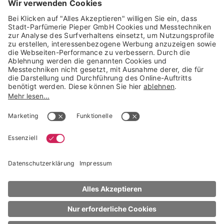
Trusted Shops Mitglied seit 2010
* unverbindliche Preisempfehlung der Verbundgruppe beauty alliance
Deutschland GmbH & Co KG, Große-Kurfürsten-Str. 75, 33615 Bielefeld
NACH OBEN