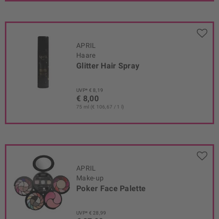
APRIL
Haare
Glitter Hair Spray
UVP* € 8,19
€ 8,00
75 ml (€ 106,67 / 1 l)
APRIL
Make-up
Poker Face Palette
UVP* € 28,99