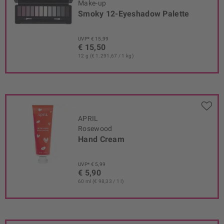
Make-up
Smoky 12-Eyeshadow Palette
UVP* € 15,99
€ 15,50
12 g (€ 1.291,67 / 1 kg)
APRIL
Rosewood
Hand Cream
UVP* € 5,99
€ 5,90
60 ml (€ 98,33 / 1 l)