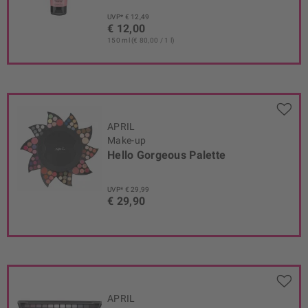
UVP* € 12,49
€ 12,00
150 ml (€ 80,00 / 1 l)
APRIL
Make-up
Hello Gorgeous Palette
UVP* € 29,99
€ 29,90
APRIL