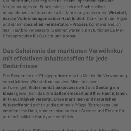
Raumfahrtphysiker zog sich bei einem Experiment schwere
Verbrennungen zu. Er beschloss, sich der Sache selbst
anzunehmen und forschte zwölf Jahre lang nach einem
Wirkstoff,
der die Verbrennungen seiner Haut lindert
. Dank maritimer Algen
und einem
speziellen Fermentation-Prozess
konnte er endlich
sein Hautbild verbessern. Geboren waren die natürlichen La Mer
Pflegeprodukte für Gesicht und Körper.
Das Geheimnis der maritimen Verwöhnkur
mit effektiven Inhaltsstoffen für jede
Bedürfnisse
Das Besondere der Pflegeprodukte von La Mer ist die Verwendung
von effektiven Wirkstoffen aus dem Meer. In einem
aufwendigen
Biofermentationsprozess
wird aus
Seetang ein
Elixier
gewonnen, das Ihre
Zellen erneuert und Ihre Haut intensiv
mit Feuchtigkeit versorgt.
Diese
maritimen und natürlichen
Wirkstoffe
sind nicht nur die optimale Pflege für trockene und
empfindliche Haut, sondern sind auch als Cremes und Elixiere für
unterschiedliche Hauttypen erhältlich.