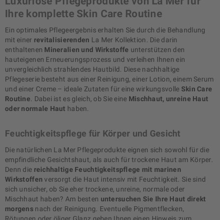
Luxuriöse Pflegeprodukte von La Mer für
Ihre komplette Skin Care Routine
Ein optimales Pflegeergebnis erhalten Sie durch die Behandlung
mit einer
revitalisierenden
La Mer Kollektion. Die darin
enthaltenen
Mineralien und Wirkstoffe
unterstützen den
hauteigenen Erneuerungsprozess und verleihen Ihnen ein
unvergleichlich strahlendes Hautbild. Diese nachhaltige
Pflegeserie besteht aus einer Reinigung, einer Lotion, einem Serum
und einer Creme – ideale Zutaten für eine wirkungsvolle
Skin Care
Routine
. Dabei ist es gleich, ob Sie eine
Mischhaut, unreine Haut
oder normale Haut
haben.
Feuchtigkeitspflege für Körper und Gesicht
Die natürlichen La Mer Pflegeprodukte eignen sich sowohl für die
empfindliche Gesichtshaut, als auch für trockene Haut am Körper.
Denn die
reichhaltige Feuchtigkeitspflege mit marinen
Wirkstoffen
versorgt die Haut intensiv mit Feuchtigkeit. Sie sind
sich unsicher, ob Sie eher trockene, unreine, normale oder
Mischhaut haben? Am besten
untersuchen Sie Ihre Haut direkt
morgens
nach der Reinigung. Eventuelle Pigmentflecken,
Rötungen oder öliger Glanz geben Ihnen einen Hinweis zum