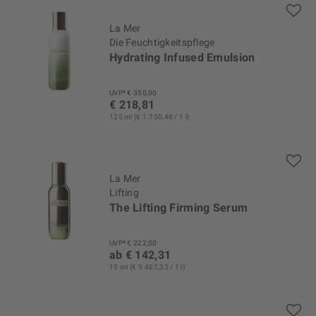
La Mer
Die Feuchtigkeitspflege
Hydrating Infused Emulsion
UVP* € 350,00
€ 218,81
125 ml (€ 1.750,48 / 1 l)
La Mer
Lifting
The Lifting Firming Serum
UVP* € 222,00
ab € 142,31
15 ml (€ 9.487,33 / 1 l)