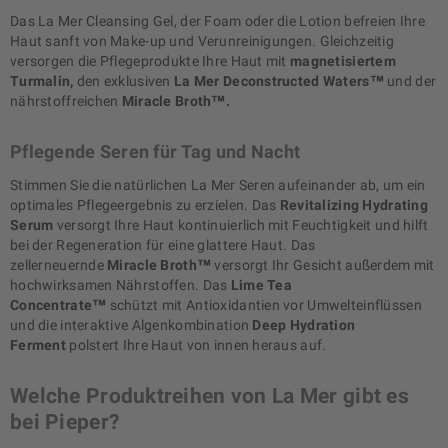
Das La Mer Cleansing Gel, der Foam oder die Lotion befreien Ihre
Haut sanft von Make-up und Verunreinigungen. Gleichzeitig
versorgen die Pflegeprodukte Ihre Haut mit
magnetisiertem
Turmalin,
den exklusiven
La Mer Deconstructed Waters™
und der
nährstoffreichen
Miracle Broth™.
Pflegende Seren für Tag und Nacht
Stimmen Sie die natürlichen La Mer Seren aufeinander ab, um ein
optimales Pflegeergebnis zu erzielen. Das
Revitalizing Hydrating
Serum
versorgt Ihre Haut kontinuierlich mit Feuchtigkeit und hilft
bei der Regeneration für eine glattere Haut. Das
zellerneuernde
Miracle Broth™
versorgt Ihr Gesicht außerdem mit
hochwirksamen Nährstoffen. Das
Lime Tea
Concentrate™
schützt mit Antioxidantien vor Umwelteinflüssen
und die interaktive Algenkombination
Deep Hydration
Ferment
polstert Ihre Haut von innen heraus auf.
Welche Produktreihen von La Mer gibt es
bei Pieper?