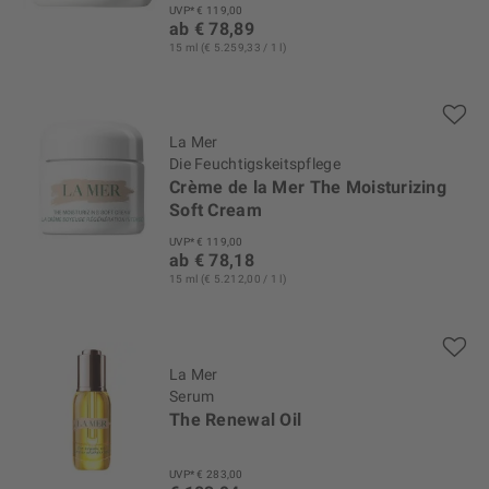
UVP* € 119,00
ab € 78,89
15 ml (€ 5.259,33 / 1 l)
La Mer
Die Feuchtigskeitspflege
Crème de la Mer The Moisturizing
Soft Cream
UVP* € 119,00
ab € 78,18
15 ml (€ 5.212,00 / 1 l)
La Mer
Serum
The Renewal Oil
UVP* € 283,00