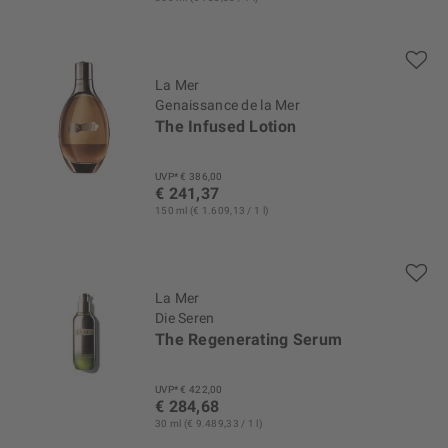
La Mer
Genaissance de la Mer
The Infused Lotion
UVP* € 386,00
€ 241,37
150 ml (€ 1.609,13 / 1 l)
La Mer
Die Seren
The Regenerating Serum
UVP* € 422,00
€ 284,68
30 ml (€ 9.489,33 / 1 l)