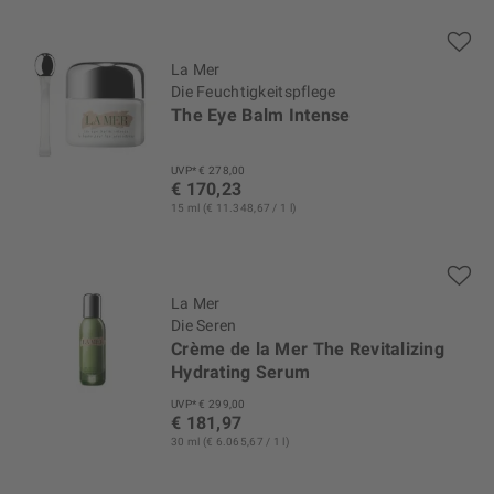
La Mer
Die Feuchtigkeitspflege
The Eye Balm Intense
UVP* € 278,00
€ 170,23
15 ml (€ 11.348,67 / 1 l)
La Mer
Die Seren
Crème de la Mer The Revitalizing
Hydrating Serum
UVP* € 299,00
€ 181,97
30 ml (€ 6.065,67 / 1 l)