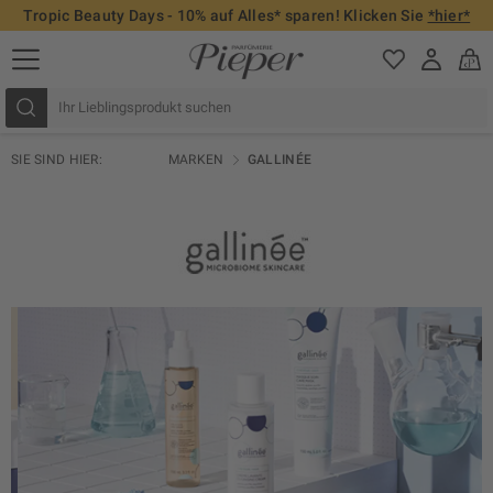
Tropic Beauty Days - 10% auf Alles* sparen! Klicken Sie
*hier*
SIE SIND HIER:
MARKEN
GALLINÉE