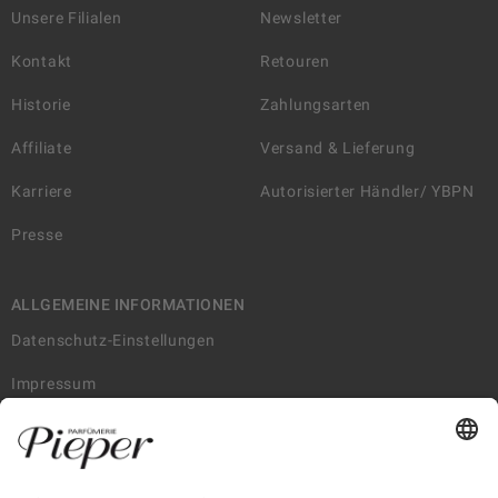
Unsere Filialen
Newsletter
Kontakt
Retouren
Historie
Zahlungsarten
Affiliate
Versand & Lieferung
Karriere
Autorisierter Händler/ YBPN
Presse
ALLGEMEINE INFORMATIONEN
Datenschutz-Einstellungen
Impressum
AGB
Datenschutzerklärung