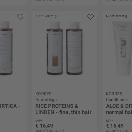
Nicht vorrätig
Nicht vorrätig
KORRES
KORRES
Haarpflege
Conditioner
URTICA -
RICE PROTEINS &
ALOE & DI
LINDEN - fine, thin hair
normal ha
UVP*
UVP*
€ 16,49
€ 16,49
250 ml (€ 65,96 / 1 l)
200 ml (€ 82,45 / 1