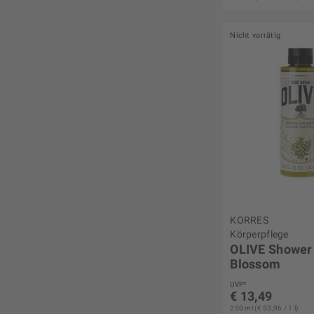
Nicht vorrätig
KORRES
Körperpflege
OLIVE Shower 
Blossom
UVP*
€ 13,49
250 ml (€ 53,96 / 1 l)