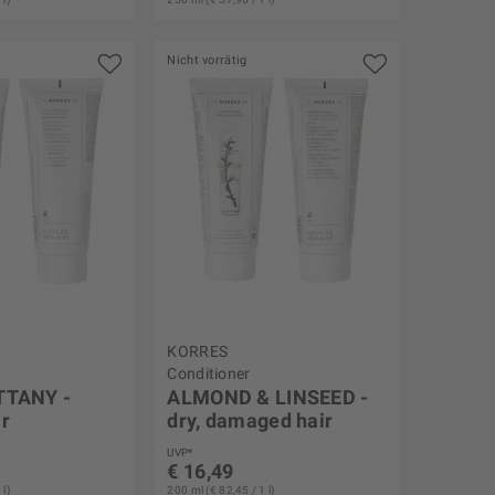
Nicht vorrätig
KORRES
Conditioner
TTANY -
ALMOND & LINSEED -
ir
dry, damaged hair
UVP*
€ 16,49
 l)
200 ml (€ 82,45 / 1 l)