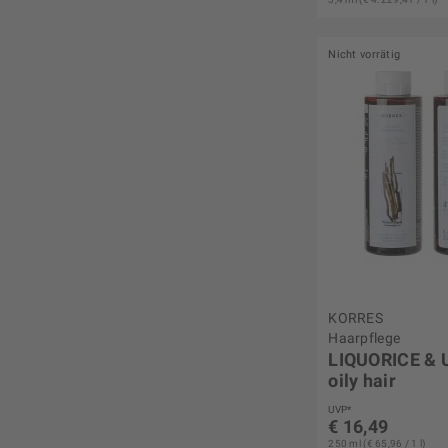
Nicht vorrätig
KORRES
Haarpflege
LIQUORICE & 
oily hair
UVP*
€ 16,49
250 ml (€ 65,96 / 1 l)