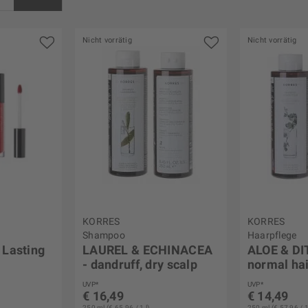
Nicht vorrätig
Nicht vorrätig
s
€ 93,50
KORRES
KORRES
Shampoo
Haarpflege
 Lasting
LAUREL & ECHINACEA
ALOE & DI
- dandruff, dry scalp
normal ha
UVP*
UVP*
€ 16,49
€ 14,49
250 ml (€ 65,96 / 1 l)
250 ml (€ 57,96 / 1