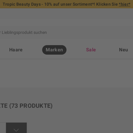
Tropic Beauty Days - 10% auf unser Sortiment*! Klicken Sie
*hier*
Haare
Marken
Sale
Neu
KTE
(73 PRODUKTE)