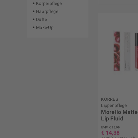
Körperpflege
Haarpflege
von
€ 5,99
bi
Düfte
Make-Up
KORRES
Lippenpflege
Morello Matte
Lip Fluid
UVP* € 19,99
€ 14,38
3,4 ml (€ 4.229,41 / 1 l)