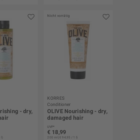
Nicht vorrätig
KORRES
Conditioner
ishing - dry,
OLIVE Nourishing - dry,
air
damaged hair
UVP*
€ 18,99
 l)
200 ml (€ 94,95 / 1 l)