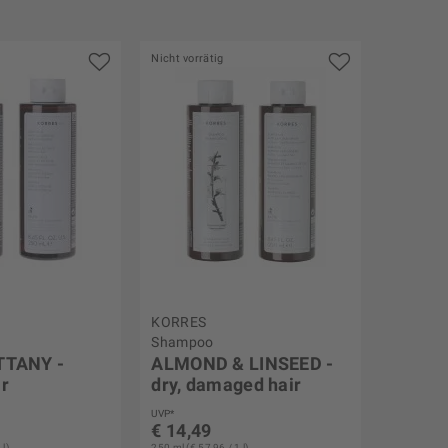
Nicht vorrätig
KORRES
Shampoo
TTANY -
ALMOND & LINSEED -
ir
dry, damaged hair
UVP*
€ 14,49
 l)
250 ml (€ 57,96 / 1 l)