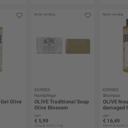
Nicht vorrätig
Nicht vorrätig
KORRES
KORRES
Handpflege
Shampoo
Gel Olive
OLIVE Traditional Soap
OLIVE Nour
Olive Blossom
damaged h
UVP*
UVP*
€ 5,99
€ 16,49
125 g (€ 47,92 / 1 kg)
250 ml (€ 65,96 / 1