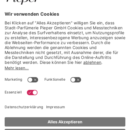
GARANTIERTE SICHERHEIT
Trusted Shops Mitglied seit 2010
* unverbindliche Preisempfehlung der Verbundgruppe beauty alliance
Deutschland GmbH & Co KG, Große-Kurfürsten-Str. 75, 33615 Bielefeld
NACH OBEN