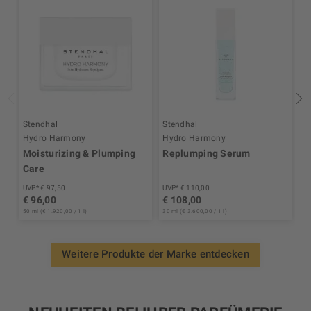
Stendhal
Stendhal
S
Hydro Harmony
Hydro Harmony
H
Moisturizing & Plumping
Replumping Serum
M
Care
UVP* € 97,50
UVP* € 110,00
UV
€ 96,00
€ 108,00
€
50 ml (€ 1.920,00 / 1 l)
30 ml (€ 3.600,00 / 1 l)
15 
Weitere Produkte der Marke entdecken