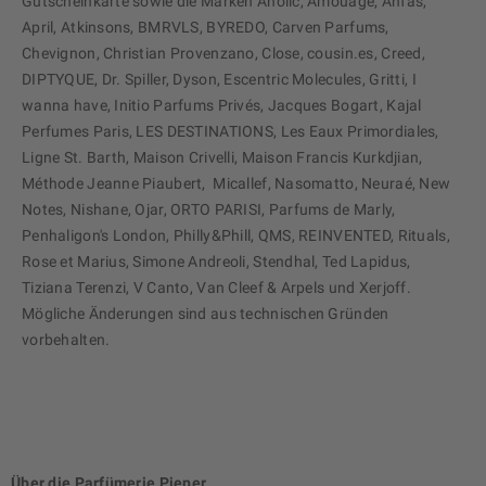
Gutscheinkarte sowie die Marken Aholic, Amouage, Anfas,
April, Atkinsons, BMRVLS, BYREDO, Carven Parfums,
Chevignon, Christian Provenzano, Close, cousin.es, Creed,
DIPTYQUE, Dr. Spiller, Dyson, Escentric Molecules, Gritti, I
wanna have, Initio Parfums Privés, Jacques Bogart, Kajal
Perfumes Paris, LES DESTINATIONS, Les Eaux Primordiales,
Ligne St. Barth, Maison Crivelli, Maison Francis Kurkdjian,
Méthode Jeanne Piaubert, Micallef, Nasomatto, Neuraé, New
Notes, Nishane, Ojar, ORTO PARISI, Parfums de Marly,
Penhaligon's London, Philly&Phill, QMS, REINVENTED, Rituals,
Rose et Marius, Simone Andreoli, Stendhal, Ted Lapidus,
Tiziana Terenzi, V Canto, Van Cleef & Arpels und Xerjoff.
Mögliche Änderungen sind aus technischen Gründen
vorbehalten.
Über die Parfümerie Pieper