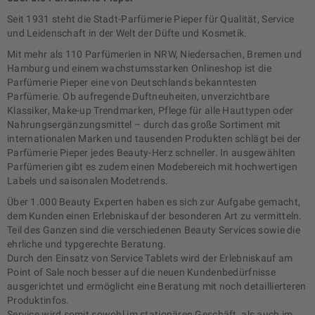
Seit 1931 steht die Stadt-Parfümerie Pieper für Qualität, Service
und Leidenschaft in der Welt der Düfte und Kosmetik.
Mit mehr als 110 Parfümerien in NRW, Niedersachen, Bremen und
Hamburg und einem wachstumsstarken Onlineshop ist die
Parfümerie Pieper eine von Deutschlands bekanntesten
Parfümerie. Ob aufregende Duftneuheiten, unverzichtbare
Klassiker, Make-up Trendmarken, Pflege für alle Hauttypen oder
Nahrungsergänzungsmittel – durch das große Sortiment mit
internationalen Marken und tausenden Produkten schlägt bei der
Parfümerie Pieper jedes Beauty-Herz schneller. In ausgewählten
Parfümerien gibt es zudem einen Modebereich mit hochwertigen
Labels und saisonalen Modetrends.
Über 1.000 Beauty Experten haben es sich zur Aufgabe gemacht,
dem Kunden einen Erlebniskauf der besonderen Art zu vermitteln.
Teil des Ganzen sind die verschiedenen Beauty Services sowie die
ehrliche und typgerechte Beratung.
Durch den Einsatz von Service Tablets wird der Erlebniskauf am
Point of Sale noch besser auf die neuen Kundenbedürfnisse
ausgerichtet und ermöglicht eine Beratung mit noch detaillierteren
Produktinfos.
Service wird somit sowohl im stationären Geschäft, als auch im