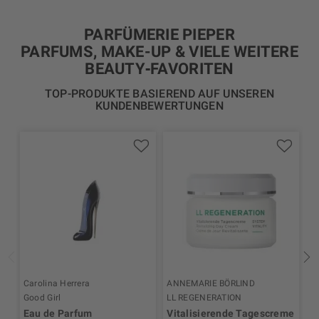
PARFÜMERIE PIEPER
PARFUMS, MAKE-UP & VIELE WEITERE
BEAUTY‑FAVORITEN
TOP-PRODUKTE BASIEREND AUF UNSEREN
KUNDENBEWERTUNGEN
Carolina Herrera
ANNEMARIE BÖRLIND
Ro
Good Girl
LL REGENERATION
Se
Eau de Parfum
Vitalisierende Tagescreme
K