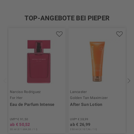
TOP-ANGEBOTE BEI PIEPER
Narciso Rodriguez
Lancaster
Je
For Her
Golden Tan Maximizer
La
Eau de Parfum Intense
After Sun Lotion
P
P
UVP* € 91,50
UVP* € 38,99
UV
ab € 50,52
ab € 26,99
a
30 ml (€ 1.684,00 / 1 l)
250 ml (€ 107,96 / 1 l)
30 