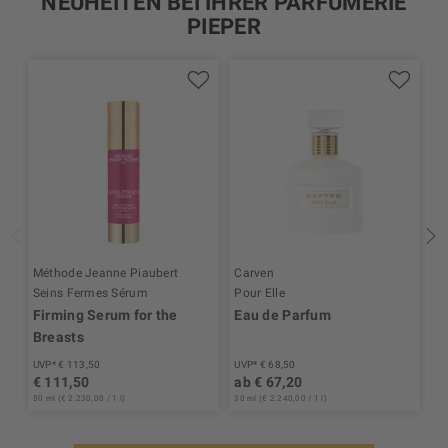
NEUHEITEN BEI IHRER PARFÜMERIE
PIEPER
Méthode Jeanne Piaubert
Carven
I
Seins Fermes Sérum
Pour Elle
S
Firming Serum for the
Eau de Parfum
B
Breasts
UVP* € 113,50
UVP* € 68,50
UV
€ 111,50
ab € 67,20
€
50 ml (€ 2.230,00 / 1 l)
30 ml (€ 2.240,00 / 1 l)
250