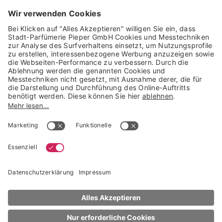
GARANTIERTE SICHERHEIT
Trusted Shops Mitglied seit 2010
* unverbindliche Preisempfehlung der Verbundgruppe beauty alliance
Deutschland GmbH & Co KG, Große-Kurfürsten-Str. 75, 33615 Bielefeld
NACH OBEN