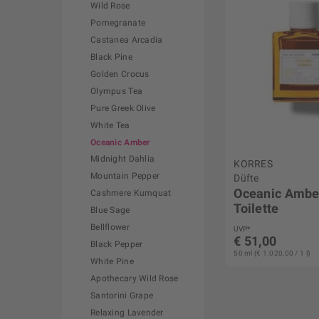
Wild Rose
Pomegranate
Castanea Arcadia
Black Pine
Golden Crocus
Olympus Tea
Pure Greek Olive
White Tea
Oceanic Amber
Midnight Dahlia
KORRES
Mountain Pepper
Düfte
Oceanic Ambe
Cashmere Kumquat
Toilette
Blue Sage
Bellflower
UVP*
€ 51,00
Black Pepper
50 ml (€ 1.020,00 / 1 l)
White Pine
Apothecary Wild Rose
Santorini Grape
Relaxing Lavender