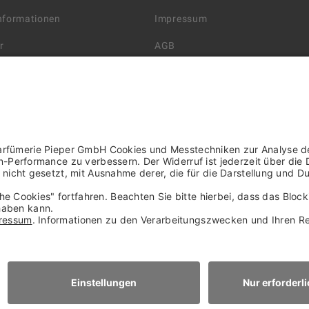
Informationen
Impressum
r
AGB
Datenschutzerklärung
arten
Widerrufsbelehrung
 Lieferung
AGB für die Gutscheinkarte
rter Händler/ YBPN
Informationen zur Barrierefreihe
WIDERRUF ERKLÄREN
NACH OBEN