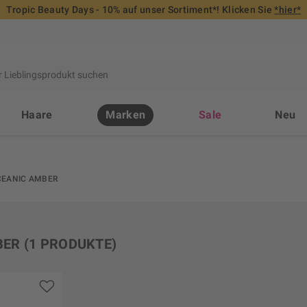
Tropic Beauty Days - 10% auf unser Sortiment*! Klicken Sie
*hier*
Haare
Marken
Sale
Neu
CEANIC AMBER
BER
(1 PRODUKTE)