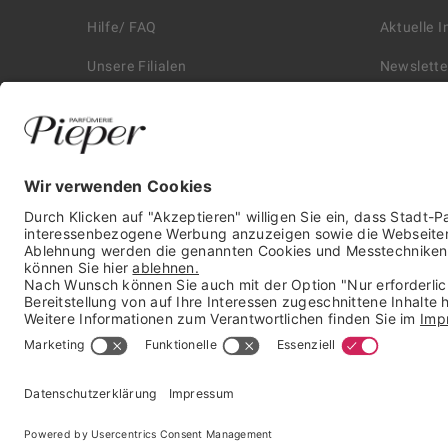
Hilfe/ FAQ
Aktuelle 
Unsere Filialen
Newslette
Kontakt
Retouren
Historie
Zahlungs
Affiliate
Versand &
Karriere
Autorisie
Presse
* unverbindliche Preisempfehlung der Verbundgruppe beauty alliance
Deutschland GmbH & Co KG, Große-Kurfürsten-Str. 75, 33615 Bielefeld