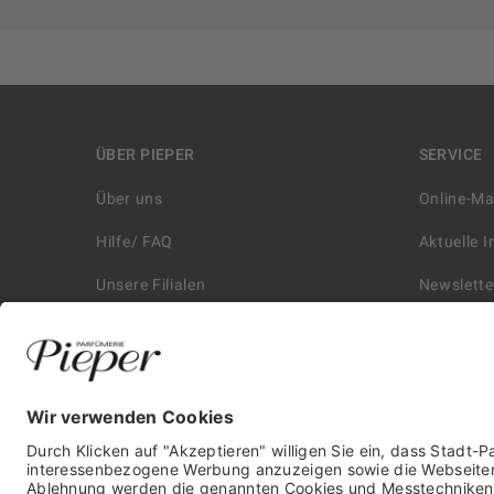
ÜBER PIEPER
SERVICE
Über uns
Online-M
Hilfe/ FAQ
Aktuelle 
Unsere Filialen
Newslette
Kontakt
Retouren
Historie
Zahlungs
Affiliate
Versand &
Karriere
Autorisie