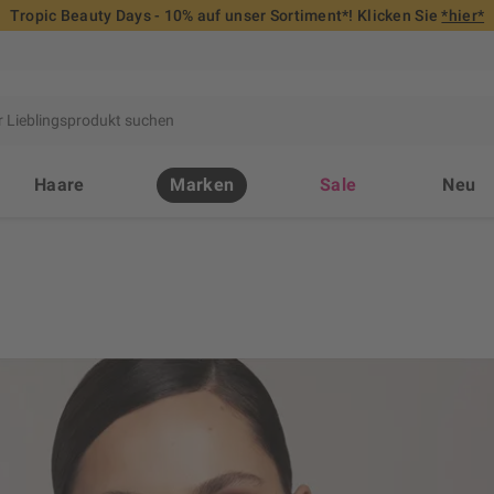
Tropic Beauty Days - 10% auf unser Sortiment*! Klicken Sie
*hier*
Haare
Marken
Sale
Neu