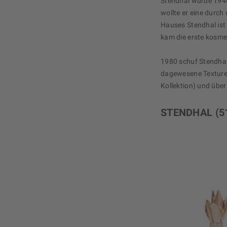
Stendhal wurde 1946
wollte er eine durc
Hauses Stendhal ist 
kam die erste kosmet
1980 schuf Stendhal 
dagewesene Texturen
Kollektion) und über
STENDHAL
(5