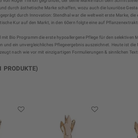
 von Roger Thirion gegründet, der seine Marke nach dem Schriftstell
h und durch ästhetische Marke schaffen, wozu auch die luxuriöse Gest
geprägt durch Innovation: Stendhal war die weltweit erste Marke, die 
ische Kur auf den Markt, in den 60ern folgte eine auf Pflanzenextrakte
mit Bio Programm die erste hypoallergene Pflege für den selektiven M
 und ein unvergleichliches Pflegeergebnis auszeichnet. Heute ist die 
zeugt nach wie vor mit einzigartigen Formulierungen & sinnlichen Text
1 PRODUKTE)