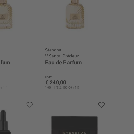
Stendhal
e
V Santal Précieux
rfum
Eau de Parfum
UVP*
€ 240,00
/ 1 l)
100 ml (€ 2.400,00 / 1 l)