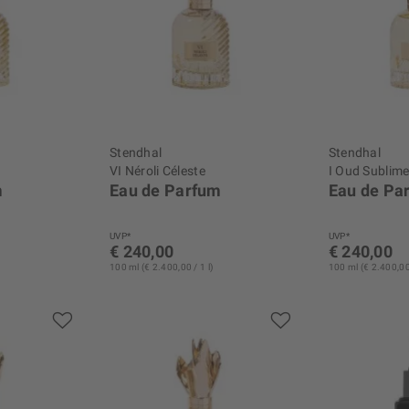
Stendhal
Stendhal
VI Néroli Céleste
I Oud Sublim
m
Eau de Parfum
Eau de Pa
UVP*
UVP*
€ 240,00
€ 240,00
100 ml (€ 2.400,00 / 1 l)
100 ml (€ 2.400,00 