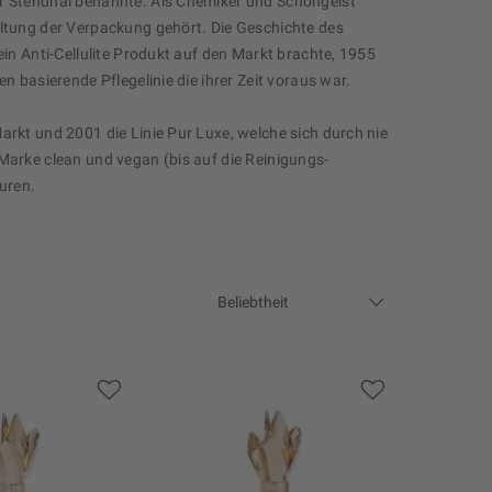
er Stendhal benannte. Als Chemiker und Schöngeist
altung der Verpackung gehört. Die Geschichte des
ein Anti-Cellulite Produkt auf den Markt brachte, 1955
n basierende Pflegelinie die ihrer Zeit voraus war.
arkt und 2001 die Linie Pur Luxe, welche sich durch nie
Marke clean und vegan (bis auf die Reinigungs-
uren.