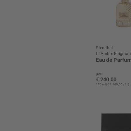
Stendhal
III Ambre Enigmat
Eau de Parfu
UVP*
€ 240,00
100 ml (€ 2.400,00 / 1 l)