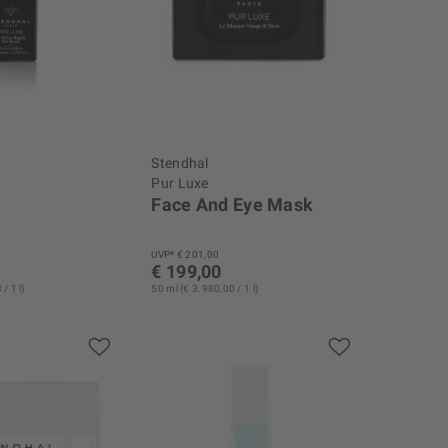
Stendhal
Pur Luxe
m
Face And Eye Mask
UVP* € 201,00
€ 199,00
/ 1 l)
50 ml (€ 3.980,00 / 1 l)