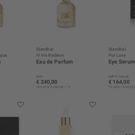
Stendhal
Stendhal
ique
IV Iris Radieux
Pur Luxe
m
Eau de Parfum
Eye Seru
UVP*
UVP* € 166,00
€ 240,00
€ 164,00
100 ml (€ 2.400,00 / 1 l)
15 ml (€ 10.933,33 