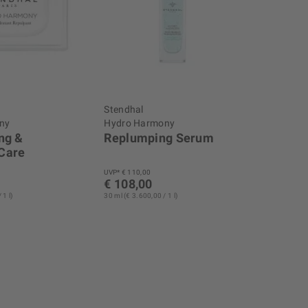
Stendhal
ny
Hydro Harmony
ng &
Replumping Serum
Care
UVP* € 110,00
€ 108,00
 1 l)
30 ml (€ 3.600,00 / 1 l)