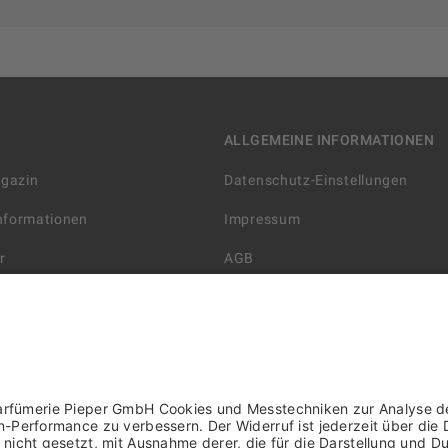
ALLGEMEINE INFORMATIONEN
agazin
Datenschutz-Einstellungen
Informationen
Impressum
r
AGB
Datenschutzerklärung
arten
Widerrufsbelehrung
 Lieferung
AGB für die Gutscheinkarte
rter Händler/ YBPN
Informationen zur Barrierefreihe