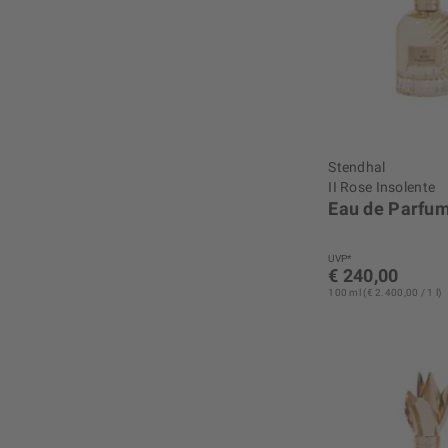
Stendhal
II Rose Insolente
Eau de Parfu
UVP*
€ 240,00
100 ml (€ 2.400,00 / 1 l)