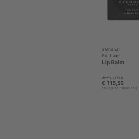
Stendhal
Pur Luxe
Lip Balm
UVP* € 117,50
€ 115,50
10 ml (€ 11.550,00 / 1 l)