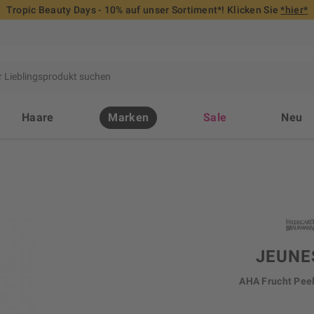
Tropic Beauty Days - 10% auf unser Sortiment*! Klicken Sie
*hier*
Haare
Marken
Sale
Neu
JEUNE
AHA Frucht Pee