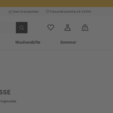
Zwei Gratisproben
Versand­kosten­frei ab 34,95€
Nischendüfte
Sommer
SSE
lingmaske