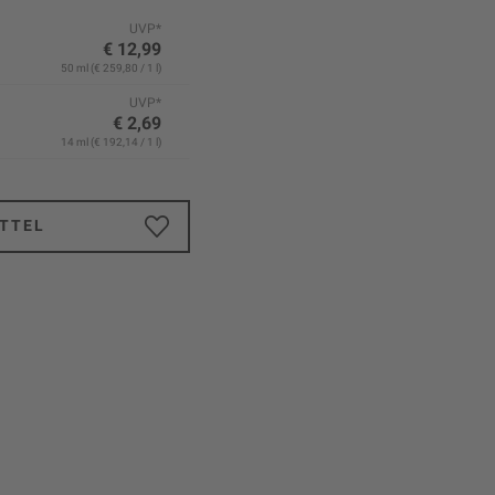
UVP*
€ 12,99
50 ml (€ 259,80 / 1 l)
UVP*
€ 2,69
14 ml (€ 192,14 / 1 l)
TTEL