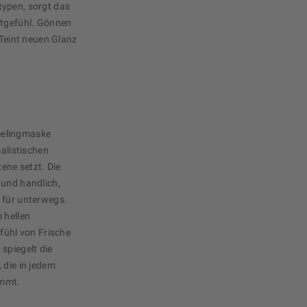
typen, sorgt das
utgefühl. Gönnen
 Teint neuen Glanz
eelingmaske
malistischen
zene setzt. Die
 und handlich,
 für unterwegs.
 hellen
efühl von Frische
spiegelt die
 die in jedem
ommt.