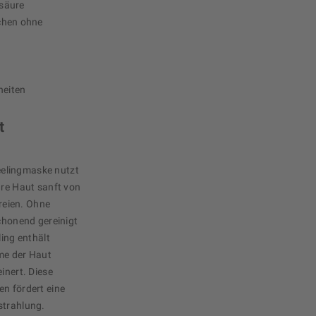
tsäure
chen ohne
heiten
t
elingmaske nutzt
hre Haut sanft von
reien. Ohne
schonend gereinigt
ling enthält
me der Haut
inert. Diese
en fördert eine
strahlung.