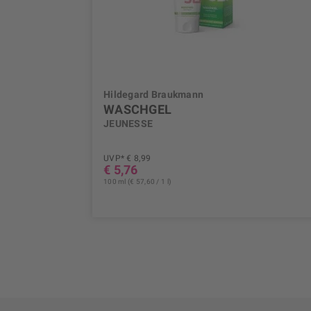
Hildegard Braukmann
WASCHGEL
JEUNESSE
UVP* € 8,99
€ 5,76
100 ml (€ 57,60 / 1 l)