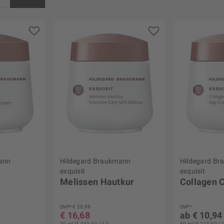
s
€ 53,00
ann
Hildegard Braukmann
Hildegard B
exquisit
exquisit
Melissen Hautkur
Collagen 
UVP* € 25,99
UVP*
€ 16,68
ab € 10,94
50 ml (€ 333,60 / 1 l)
50 ml (€ 218,80 / 1