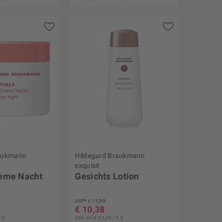
raukmann
Hildegard Braukmann
exquisit
eme Nacht
Gesichts Lotion
UVP* € 15,99
€ 10,38
 l)
200 ml (€ 51,90 / 1 l)