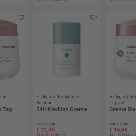
ann
Hildegard Braukmann
Hildegard B
Solution
exquisit
e Tag
24H Medilan Creme
Creme Ble
UVP* € 31,99
UVP* € 25,99
€ 21,35
€ 16,68
50 ml (€ 427,00 / 1 l)
50 ml (€ 333,60 / 1