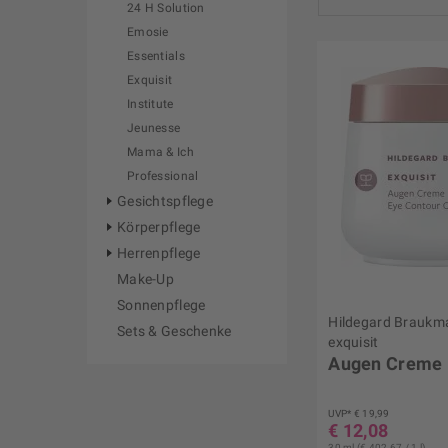
24 H Solution
Emosie
Essentials
von
€ 2,69
bi
Exquisit
Institute
Jeunesse
Mama & Ich
Professional
Gesichtspflege
Körperpflege
Herrenpflege
Make-Up
Sonnenpflege
Hildegard Braukm
Sets & Geschenke
exquisit
Augen Creme
UVP* € 19,99
€ 12,08
30 ml (€ 402,67 / 1 l)