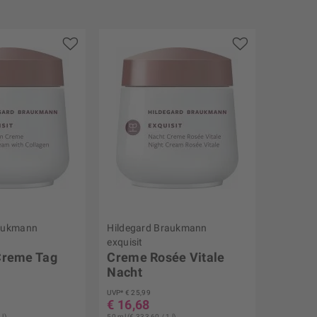
raukmann
Hildegard Braukmann
exquisit
Creme Tag
Creme Rosée Vitale
Nacht
UVP* € 25,99
€ 16,68
 l)
50 ml (€ 333,60 / 1 l)