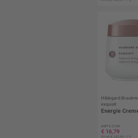
Hildegard Braukm
exquisit
Energie Crem
UVP* € 27,99
€ 16,79
50 ml (€ 335,80 / 1 l)