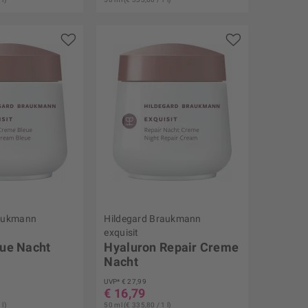
raukmann
Hildegard Braukmann
exquisit
ue Nacht
Hyaluron Repair Creme
Nacht
UVP* € 27,99
€ 16,79
 l)
50 ml (€ 335,80 / 1 l)