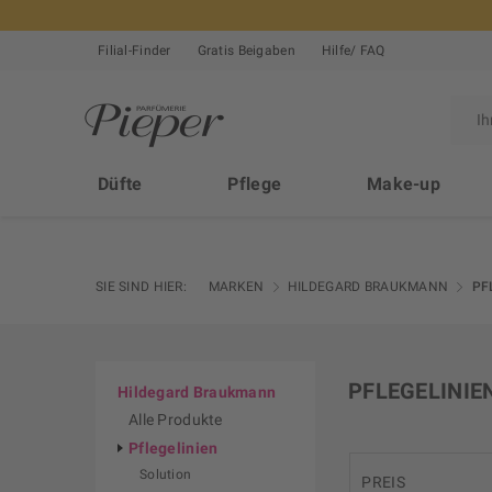
Filial-Finder
Gratis Beigaben
Hilfe/ FAQ
Düfte
Pflege
Make-up
SIE SIND HIER:
MARKEN
HILDEGARD BRAUKMANN
PF
PFLEGELINIE
Hildegard Braukmann
Alle Produkte
Pflegelinien
Solution
PREIS