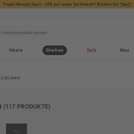
Tropic Beauty Days - 10% auf unser Sortiment*! Klicken Sie
*hier*
Haare
Marken
Sale
Neu
LEGELINIEN
N
(117 PRODUKTE)