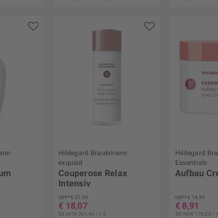
ann
Hildegard Braukmann
Hildegard B
exquisit
Essentials
rum
Couperose Relax
Aufbau Cr
Intensiv
UVP* € 27,99
UVP* € 14,99
€ 18,07
€ 8,91
50 ml (€ 361,40 / 1 l)
50 ml (€ 178,20 / 1