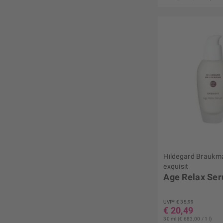
Hildegard Braukm
exquisit
Age Relax Se
UVP* € 35,99
€ 20,49
30 ml (€ 683,00 / 1 l)