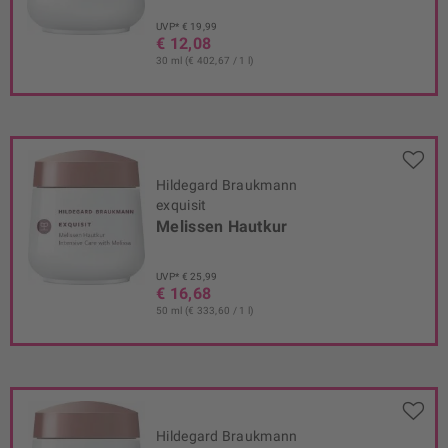
UVP* € 19,99
€ 12,08
30 ml (€ 402,67 / 1 l)
Hildegard Braukmann
exquisit
Melissen Hautkur
UVP* € 25,99
€ 16,68
50 ml (€ 333,60 / 1 l)
Hildegard Braukmann