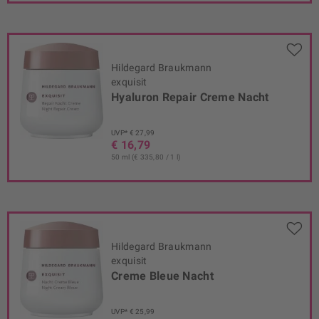
Hildegard Braukmann
exquisit
Hyaluron Repair Creme Nacht
UVP* € 27,99
€ 16,79
50 ml (€ 335,80 / 1 l)
Hildegard Braukmann
exquisit
Creme Bleue Nacht
UVP* € 25,99