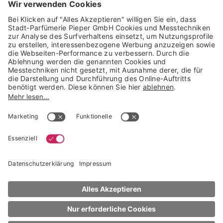
Trusted Shops Mitglied seit 2010
* unverbindliche Preisempfehlung der Verbundgruppe beauty alliance
Deutschland GmbH & Co KG, Große-Kurfürsten-Str. 75, 33615 Bielefeld
NACH OBEN