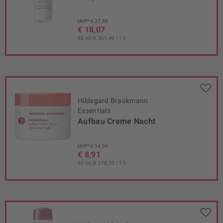
UVP* € 27,99
€ 18,07
50 ml (€ 361,40 / 1 l)
Hildegard Braukmann
Essentials
Aufbau Creme Nacht
UVP* € 14,99
€ 8,91
50 ml (€ 178,20 / 1 l)