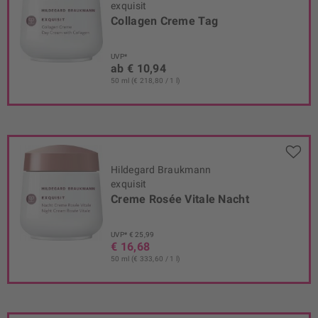
exquisit
Collagen Creme Tag
UVP*
ab € 10,94
50 ml (€ 218,80 / 1 l)
Hildegard Braukmann
exquisit
Creme Rosée Vitale Nacht
UVP* € 25,99
€ 16,68
50 ml (€ 333,60 / 1 l)