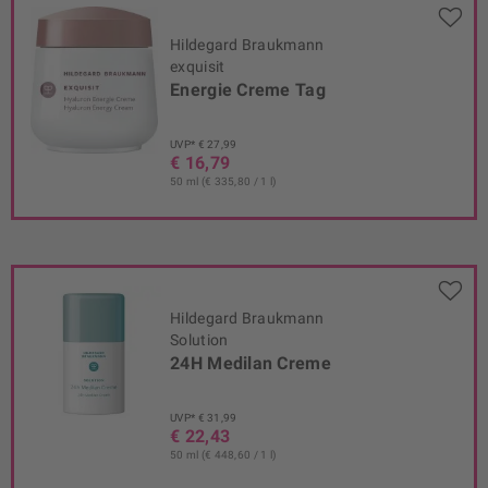
Hildegard Braukmann
exquisit
Energie Creme Tag
UVP* € 27,99
€ 16,79
50 ml (€ 335,80 / 1 l)
Hildegard Braukmann
Solution
24H Medilan Creme
UVP* € 31,99
€ 22,43
50 ml (€ 448,60 / 1 l)