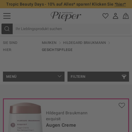
Tropic Beauty Days - 10% auf Alles* sparen! Klicken Sie
*hier*
SIE SIND
MARKEN
HILDEGARD BRAUKMANN
HIER:
GESICHTSPFLEGE
MENÜ
FILTERN
Hildegard Braukmann
exquisit
Augen Creme