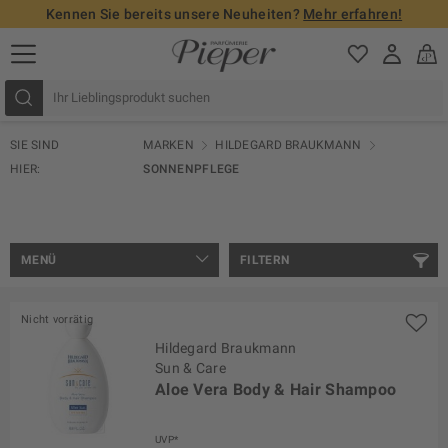
Kennen Sie bereits unsere Neuheiten?
Mehr erfahren!
SIE SIND
MARKEN
HILDEGARD BRAUKMANN
HIER:
SONNENPFLEGE
MENÜ
FILTERN
Nicht vorrätig
Hildegard Braukmann
Sun & Care
Aloe Vera Body & Hair Shampoo
UVP*