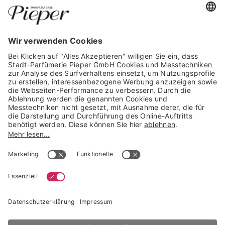
WIDERRUF ERKLÄREN
GARANTIERTE SICHERHEIT
Trusted Shops Mitglied seit 2010
* unverbindliche Preisempfehlung der Verbundgruppe beauty alliance
Deutschland GmbH & Co KG, Große-Kurfürsten-Str. 75, 33615 Bielefeld