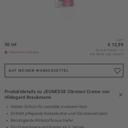
UVP*
50 ml
€ 12,99
50 ml (€ 259,80 / 1 l)
Derzeit nicht verfügbar
inkl. MwSt.
zzgl. Versand
AUF MEINEN WUNSCHZETTEL
Produktdetails zu JEUNESSE Citronen Creme von
Hildegard Braukmann
Idealer Schutz für sensible, trockene Haut
Enthält pflegende Kakaobutter und Citronenextrakte
Beruhigende Wirkstoffe aus Hafer
Für Erwachsene und Kinder ab 3 Jahren