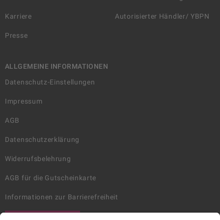
Karriere
Autorisierter Händler/ YBPN
Presse
ALLGEMEINE INFORMATIONEN
Datenschutz-Einstellungen
Impressum
AGB
Datenschutzerklärung
Widerrufsbelehrung
AGB für die Gutscheinkarte
Informationen zur Barrierefreiheit