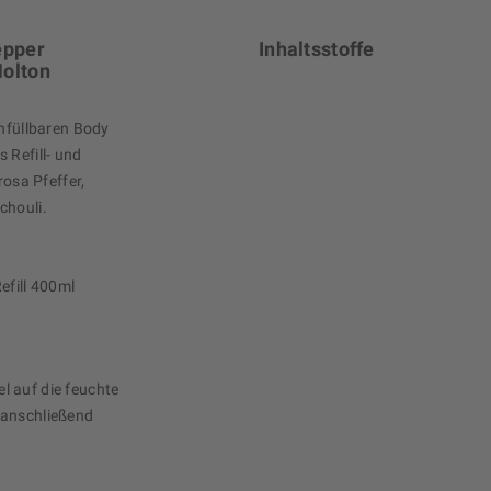
epper
Inhaltsstoffe
Molton
chfüllbaren Body
 Refill- und
rosa Pfeffer,
chouli.
efill 400ml
l auf die feuchte
 anschließend