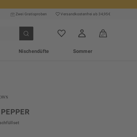
Zwei Gratisproben
Versand­kosten­frei ab 34,95€
Nischendüfte
Sommer
K PEPPER
achfüllset