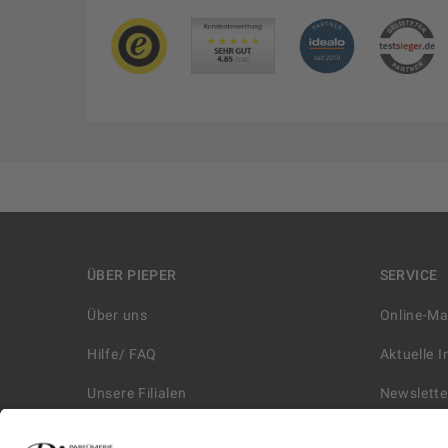
ÜBER PIEPER
SERVICE
Über uns
Online-M
Hilfe/ FAQ
Aktuelle 
Unsere Filialen
Newslette
Kontakt
Retouren