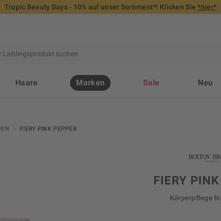
Tropic Beauty Days - 10% auf unser Sortiment*! Klicken Sie
*hier*
Haare
Marken
Sale
Neu
NEN
FIERY PINK PEPPER
FIERY PIN
Körperpflege N