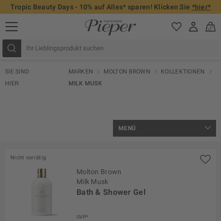
Tropic Beauty Days - 10% auf Alles* sparen! Klicken Sie
*hier*
SIE SIND
MARKEN
MOLTON BROWN
KOLLEKTIONEN
HIER:
MILK MUSK
MENÜ
Nicht vorrätig
Molton Brown
Milk Musk
Bath & Shower Gel
UVP*