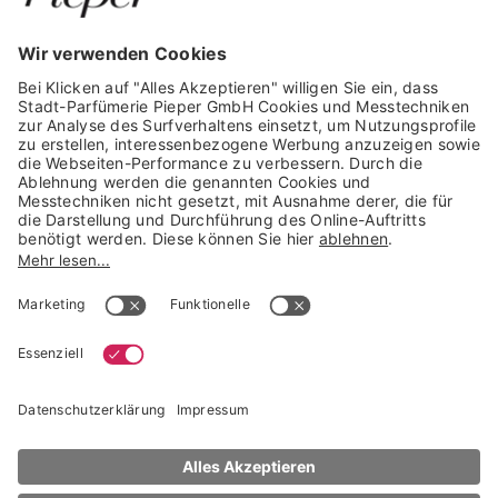
GARANTIERTE SICHERHEIT
Trusted Shops Mitglied seit 2010
* unverbindliche Preisempfehlung der Verbundgruppe beauty alliance
Deutschland GmbH & Co KG, Große-Kurfürsten-Str. 75, 33615 Bielefeld
NACH OBEN