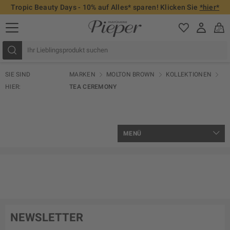
Tropic Beauty Days - 10% auf Alles* sparen! Klicken Sie
*hier*
SIE SIND
MARKEN
MOLTON BROWN
KOLLEKTIONEN
HIER:
TEA CEREMONY
MENÜ
NEWSLETTER