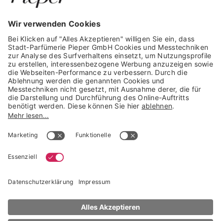
GARANTIERTE SICHERHEIT
Trusted Shops Mitglied seit 2010
* unverbindliche Preisempfehlung der Verbundgruppe beauty alliance
Deutschland GmbH & Co KG, Große-Kurfürsten-Str. 75, 33615 Bielefeld
NACH OBEN