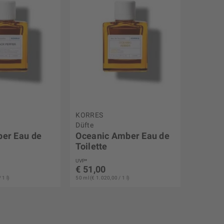
KORRES
Düfte
per Eau de
Oceanic Amber Eau de
Toilette
UVP*
€ 51,00
 1 l)
50 ml (€ 1.020,00 / 1 l)