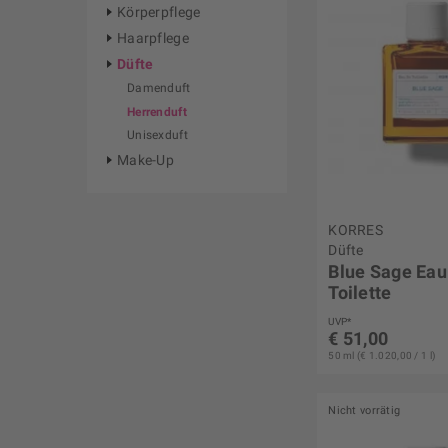
Körperpflege
Haarpflege
Düfte
Damenduft
Herrenduft
Unisexduft
Make-Up
KORRES
Düfte
Blue Sage Eau
Toilette
UVP*
€ 51,00
50 ml (€ 1.020,00 / 1 l)
Nicht vorrätig