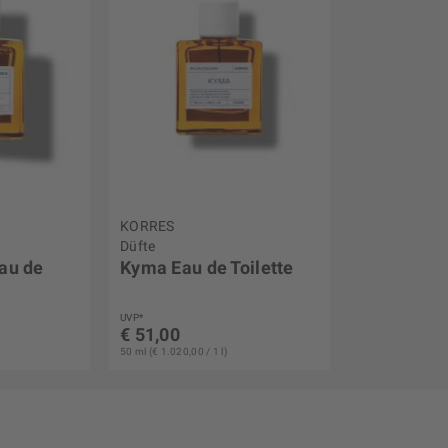
KORRES
Düfte
Eau de
Kyma Eau de Toilette
UVP*
€ 51,00
50 ml (€ 1.020,00 / 1 l)