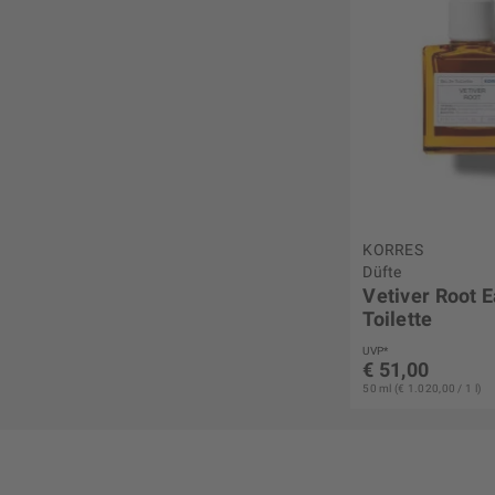
KORRES
Düfte
Vetiver Root 
Toilette
UVP*
€ 51,00
50 ml (€ 1.020,00 / 1 l)