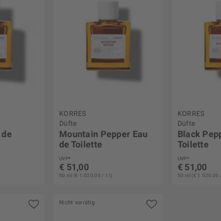
KORRES
KORRES
Düfte
Düfte
 de
Mountain Pepper Eau
Black Pep
de Toilette
Toilette
UVP*
UVP*
€ 51,00
€ 51,00
50 ml (€ 1.020,00 / 1 l)
50 ml (€ 1.020,00 /
Nicht vorrätig