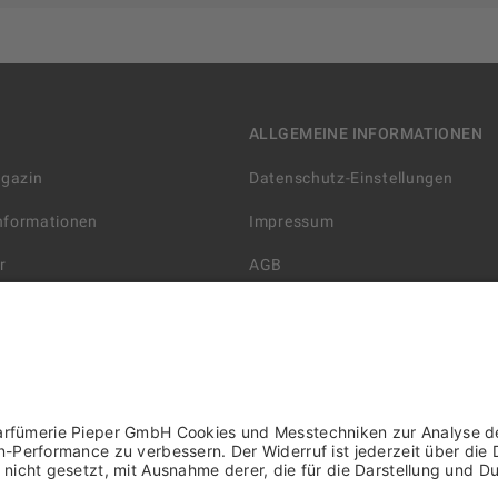
ALLGEMEINE INFORMATIONEN
agazin
Datenschutz-Einstellungen
Informationen
Impressum
r
AGB
Datenschutzerklärung
arten
Widerrufsbelehrung
 Lieferung
AGB für die Gutscheinkarte
rter Händler/ YBPN
Informationen zur Barrierefreihe
WIDERRUF ERKLÄREN