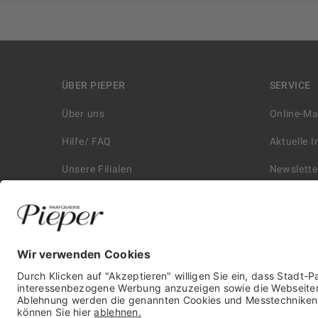
ÜBER PIEPER
SERVICE
Über uns
Online-M
Hilfe/ FAQ
Aktuelle 
Unsere Filialen
Newslette
Kontakt
Retouren
Historie
Zahlungs
Affiliate
Versand &
Karriere
Autorisie
Presse