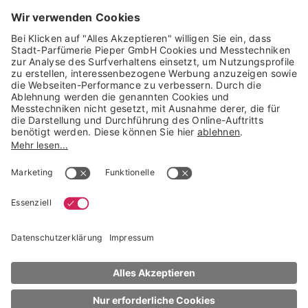
GARANTIERTE SICHERHEIT
Trusted Shops Mitglied seit 2010
* unverbindliche Preisempfehlung der Verbundgruppe beauty alliance
Deutschland GmbH & Co KG, Große-Kurfürsten-Str. 75, 33615 Bielefeld
NACH OBEN