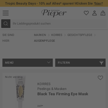
Tropic Beauty Days - 10% auf Alles* sparen! Klicken Sie
*hier*
SIE SIND
MARKEN
KORRES
GESICHTSPFLEGE
HIER:
AUGENPFLEGE
MENÜ
FILTERN
Nicht vorrätig
KORRES
Peelings & Masken
Black Tea Firming Eye Mask
UVP*