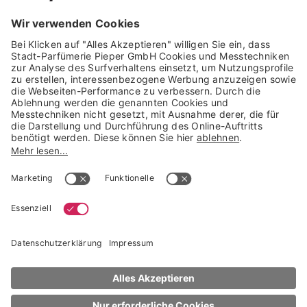
GARANTIERTE SICHERHEIT
Trusted Shops Mitglied seit 2010
* unverbindliche Preisempfehlung der Verbundgruppe beauty alliance
Deutschland GmbH & Co KG, Große-Kurfürsten-Str. 75, 33615 Bielefeld
NACH OBEN