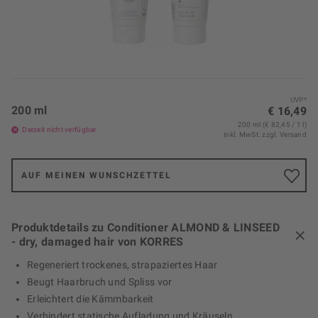
UVP*
200 ml
€ 16,49
200 ml (€ 82,45 / 1 l)
Derzeit nicht verfügbar
inkl. MwSt.
zzgl. Versand
AUF MEINEN WUNSCHZETTEL
Produktdetails zu Conditioner ALMOND & LINSEED
- dry, damaged hair von KORRES
Regeneriert trockenes, strapaziertes Haar
Beugt Haarbruch und Spliss vor
Erleichtert die Kämmbarkeit
Verhindert statische Aufladung und Kräuseln