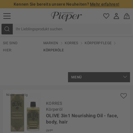
Kennen Sie bereits unsere Neuheiten?
Mehr erfahren!
SIE SIND
MARKEN
KORRES
KÖRPERPFLEGE
HIER:
KÖRPERÖLE
MENÜ
Nicht vorrätig
KORRES
Körperöl
OLIVE 3in1 Nourishing Oil - face,
body, hair
UVP*