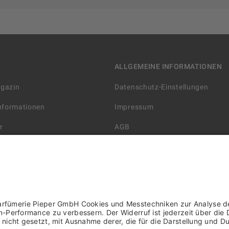
ALLGEMEINE INFORMATIONEN
agazin
Datenschutz-Einstellungen
Informationen
Impressum
r
AGB
Datenschutzerklärung
arten
Widerrufsbelehrung
 Lieferung
AGB für die Gutscheinkarte
rter Händler/ YBPN
Informationen zur Barrierefreihe