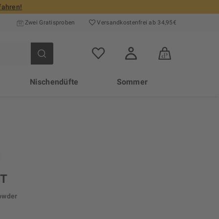
fahren!
Zwei Gratisproben
Versand­kosten­frei ab 34,95€
Nischendüfte
Sommer
NT
owder