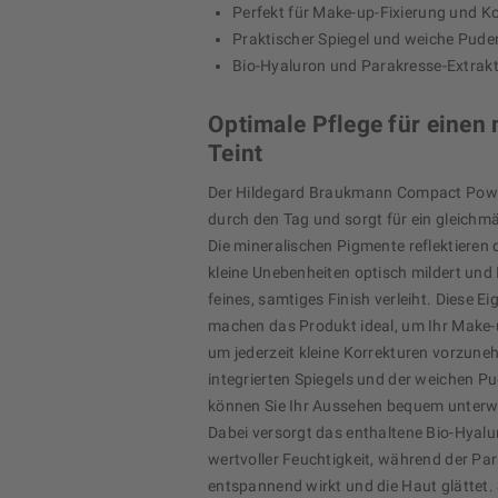
Perfekt für Make-up-Fixierung und K
Praktischer Spiegel und weiche Pude
Bio-Hyaluron und Parakresse-Extrak
Optimale Pflege für einen
Teint
Der Hildegard Braukmann Compact Powde
durch den Tag und sorgt für ein gleichm
Die mineralischen Pigmente reflektieren 
kleine Unebenheiten optisch mildert und 
feines, samtiges Finish verleiht. Diese E
machen das Produkt ideal, um Ihr Make-u
um jederzeit kleine Korrekturen vorzun
integrierten Spiegels und der weichen P
können Sie Ihr Aussehen bequem unterw
Dabei versorgt das enthaltene Bio-Hyalu
wertvoller Feuchtigkeit, während der Pa
entspannend wirkt und die Haut glättet. 