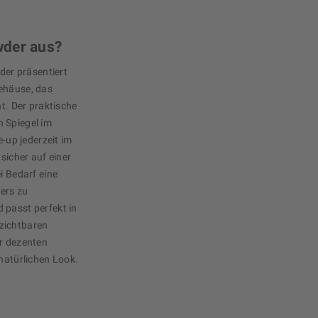
wder aus?
er präsentiert
Gehäuse, das
nt. Der praktische
 Spiegel im
e-up jederzeit im
 sicher auf einer
i Bedarf eine
ers zu
 passt perfekt in
zichtbaren
er dezenten
 natürlichen Look.