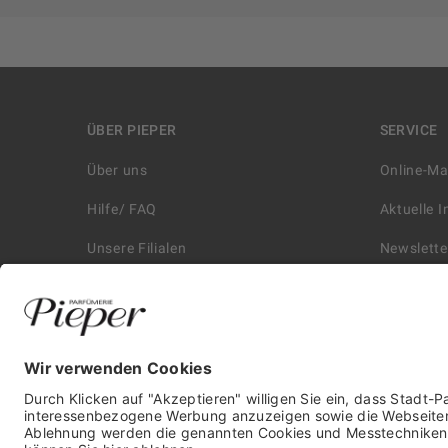
ÜBER PIEPER
SERVICE
Über uns
Online-M
Hilfe/ FAQ
Aktuelle 
Unsere Filialen
Newslette
Kontakt
Retouren
Historie
Zahlungs
Affiliate
Versand &
Karriere
Autorisie
Presse