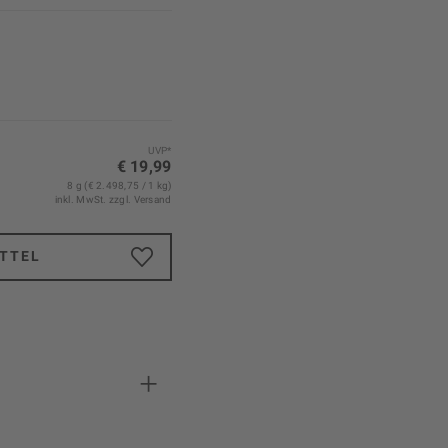
UVP*
€ 19,99
8 g (€ 2.498,75 / 1 kg)
inkl. MwSt.
zzgl. Versand
TTEL