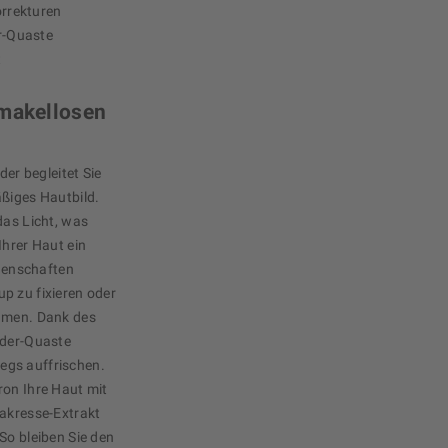
orrekturen
r-Quaste
t
 makellosen
r begleitet Sie
äßiges Hautbild.
das Licht, was
Ihrer Haut ein
igenschaften
p zu fixieren oder
ehmen. Dank des
uder-Quaste
egs auffrischen.
ron Ihre Haut mit
rakresse-Extrakt
So bleiben Sie den