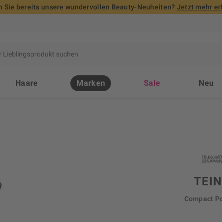
 Sie bereits unsere wundervollen Beauty-Neuheiten?
Jetzt mehr er
Haare
Marken
Sale
Neu
TEI
Compact P