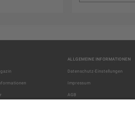
ALLGEMEINE INFORMATIONEN
agazin
Datenschutz-Einstellungen
Informationen
Impressum
r
AGB
Datenschutzerklärung
arten
Widerrufsbelehrung
 Lieferung
AGB für die Gutscheinkarte