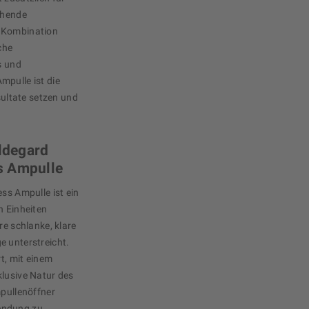
ehende
e Kombination
che
s und
mpulle ist die
esultate setzen und
ildegard
s Ampulle
ss Ampulle ist ein
n Einheiten
re schlanke, klare
e unterstreicht.
rt, mit einem
klusive Natur des
mpullenöffner
endung zu