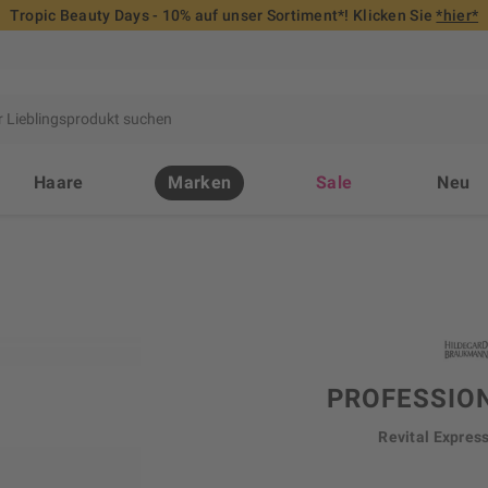
Tropic Beauty Days - 10% auf unser Sortiment*! Klicken Sie
*hier*
Haare
Marken
Sale
Neu
PROFESSIO
Revital Expres