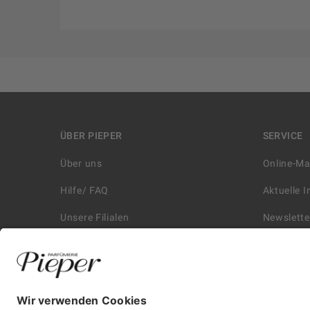
ÜBER PIEPER
SERVICE
Über uns
Online-M
Hilfe/ FAQ
Aktuelle 
Unsere Filialen
Newslette
Kontakt
Retouren
Historie
Zahlungs
Affiliate
Versand &