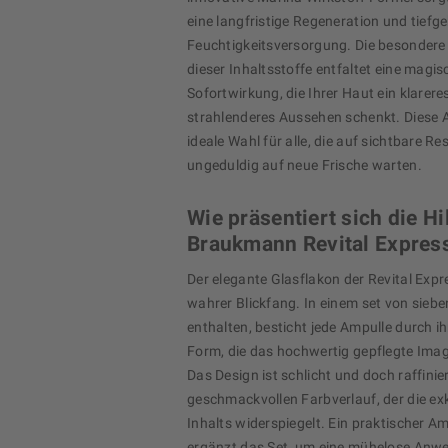
eine langfristige Regeneration und tiefg
Feuchtigkeitsversorgung. Die besonder
dieser Inhaltsstoffe entfaltet eine magis
Sofortwirkung, die Ihrer Haut ein klarere
strahlenderes Aussehen schenkt. Diese A
ideale Wahl für alle, die auf sichtbare R
ungeduldig auf neue Frische warten.
Wie präsentiert sich die H
Braukmann Revital Expres
Der elegante Glasflakon der Revital Expre
wahrer Blickfang. In einem set von siebe
enthalten, besticht jede Ampulle durch ih
Form, die das hochwertig gepflegte Imag
Das Design ist schlicht und doch raffinie
geschmackvollen Farbverlauf, der die ex
Inhalts widerspiegelt. Ein praktischer A
ergänzt das Set, um eine mühelose Anw