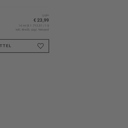
UVP*
€ 23,99
14 ml (€ 1.713,57 / 1 l)
inkl. MwSt.
zzgl. Versand
TTEL