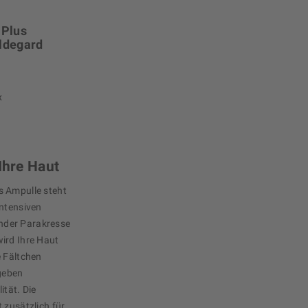
 Plus
ildegard
x
Ihre Haut
s Ampulle steht
intensiven
nder Parakresse
ird Ihre Haut
e Fältchen
geben
ität. Die
 zusätzlich für