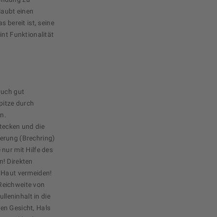
laubt einen
 bereit ist, seine
int Funktionalität
auch gut
pitze durch
en.
tecken und die
erung (Brechring)
nur mit Hilfe des
n! Direkten
r Haut vermeiden!
Reichweite von
leninhalt in die
en Gesicht, Hals