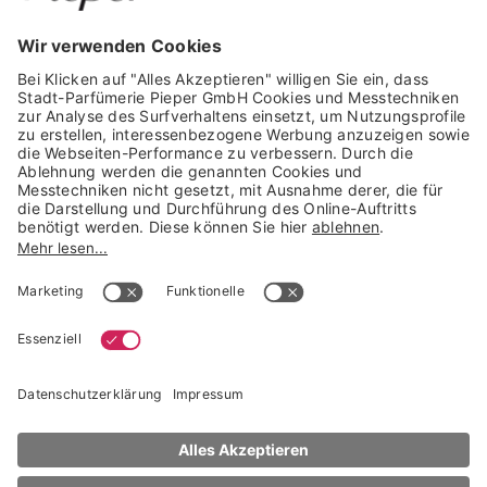
GARANTIERTE SICHERHEIT
Trusted Shops Mitglied seit 2010
* unverbindliche Preisempfehlung der Verbundgruppe beauty alliance
Deutschland GmbH & Co KG, Große-Kurfürsten-Str. 75, 33615 Bielefeld
NACH OBEN