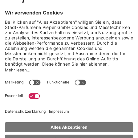
GARANTIERTE SICHERHEIT
Trusted Shops Mitglied seit 2010
* unverbindliche Preisempfehlung der Verbundgruppe beauty alliance
Deutschland GmbH & Co KG, Große-Kurfürsten-Str. 75, 33615 Bielefeld
NACH OBEN