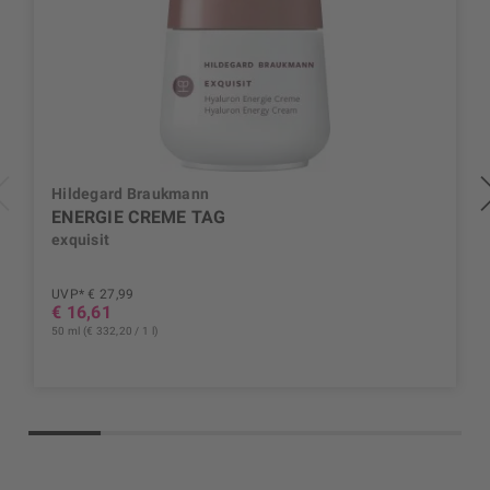
Hildegard Braukmann
ENERGIE CREME TAG
exquisit
UVP* € 27,99
€ 16,61
50 ml (€ 332,20 / 1 l)