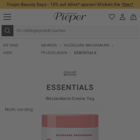
Tropic Beauty Days - 10% auf Alles* sparen! Klicken Sie
*hier*
SIE SIND
MARKEN
HILDEGARD BRAUKMANN
HIER:
PFLEGELINIEN
ESSENTIALS
ESSENTIALS
Weizenkeim Creme Tag
Nicht vorrätig