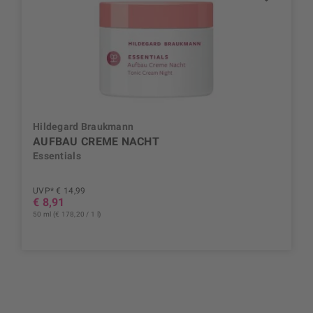
Hildegard Braukmann
AUFBAU CREME NACHT
Essentials
UVP* € 14,99
€ 8,91
50 ml (€ 178,20 / 1 l)