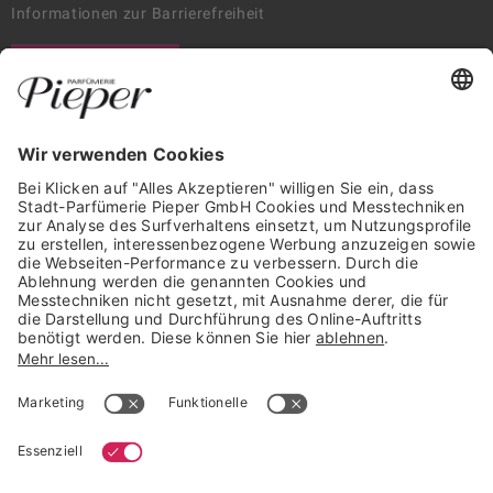
Informationen zur Barrierefreiheit
WIDERRUF ERKLÄREN
GARANTIERTE SICHERHEIT
Trusted Shops Mitglied seit 2010
* unverbindliche Preisempfehlung der Verbundgruppe beauty alliance
Deutschland GmbH & Co KG, Große-Kurfürsten-Str. 75, 33615 Bielefeld