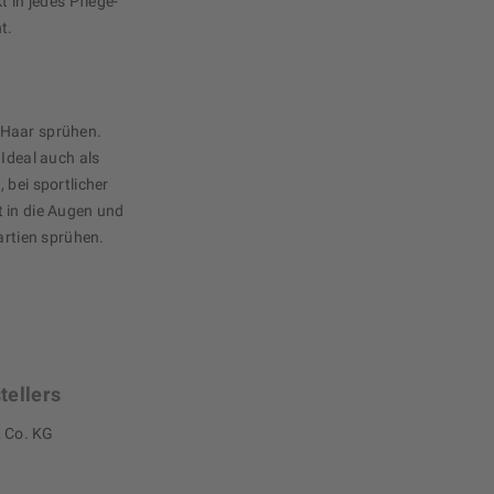
t in jedes Pflege-
t.
 Haar sprühen.
 Ideal auch als
 bei sportlicher
 in die Augen und
artien sprühen.
tellers
 Co. KG