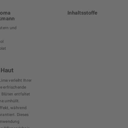
Aroma
Inhaltsstoffe
ukmann
utern und
ol
olat
 Haut
me verleiht Ihrer
ie erfrischende
Blüten entfaltet
ne umhüllt.
effekt, während
rantiert. Dieses
e Anwendung