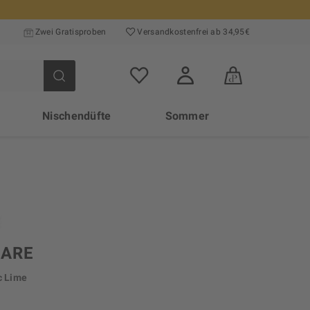
Zwei Gratisproben
Versand­kosten­frei ab 34,95€
Nischendüfte
Sommer
CARE
c Lime