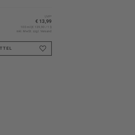
UVP*
€ 13,99
100 ml (€ 139,90 / 1 l)
inkl. MwSt.
zzgl. Versand
TTEL