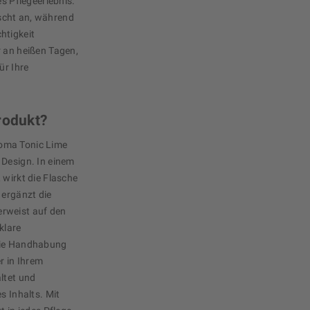
es Pflegeerlebnis.
rischt an, während
htigkeit
r an heißen Tagen,
ür Ihre
rodukt?
oma Tonic Lime
 Design. In einem
 wirkt die Flasche
 ergänzt die
rweist auf den
klare
 die Handhabung
r in Ihrem
ltet und
s Inhalts. Mit