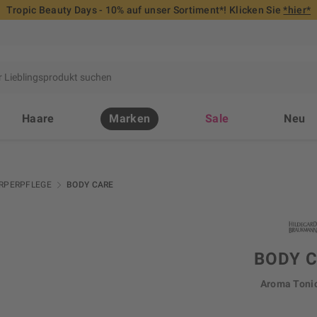
Tropic Beauty Days - 10% auf unser Sortiment*! Klicken Sie
*hier*
Haare
Marken
Sale
Neu
RPERPFLEGE
BODY CARE
BODY 
Aroma Toni