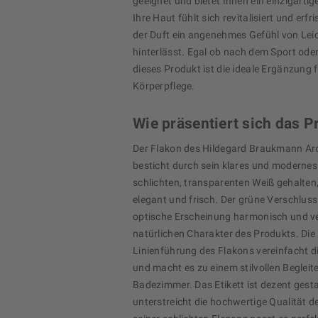
geeignet und bietet Ihnen ein einzigartig
Ihre Haut fühlt sich revitalisiert und erf
der Duft ein angenehmes Gefühl von Leic
hinterlässt. Egal ob nach dem Sport ode
dieses Produkt ist die ideale Ergänzung f
Körperpflege.
Wie präsentiert sich das P
Der Flakon des Hildegard Braukmann Ar
besticht durch sein klares und modernes
schlichten, transparenten Weiß gehalten,
elegant und frisch. Der grüne Verschluss
optische Erscheinung harmonisch und ve
natürlichen Charakter des Produkts. Die 
Linienführung des Flakons vereinfacht
und macht es zu einem stilvollen Begleite
Badezimmer. Das Etikett ist dezent gesta
unterstreicht die hochwertige Qualität de