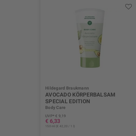
Hildegard Braukmann
AVOCADO KÖRPERBALSAM
SPECIAL EDITION
Body Care
UVP* € 9,19
€ 6,33
150 ml (€ 42,20 / 1 l)