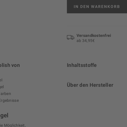
IN DEN
WARENKORB
Versand­kosten­frei
ab 34,95€
olish von
Inhaltsstoffe
el
Über den Hersteller
gel
Farben
Ergebnisse
ägel
ie Möglichkeit,