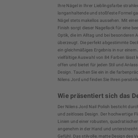
Ihre Nägel in Ihrer Lieblingsfarbe strahle
langanhaltende und stoßfeste Formel gar
Nägel stets makellos aussehen. Mit ein
Finish sorgt dieser Nagellack für eine b
Optik, die im Alltag und bei besonderen 
überzeugt. Die perfekt abgestimmte Dec
ein gleichmäßiges Ergebnis in nur einem 
vielfältige Auswahl von 84 Farben lässt
offen und bietet für jeden Stil und Anla
Design. Tauchen Sie ein in die farbenprä
Nilens Jord und finden Sie Ihren persönli
Wie präsentiert sich das D
Der Nilens Jord Nail Polish besticht durc
und zeitloses Design. Der hochwertige Fl
Linien und einer robusten, quadratischen
angenehm in der Hand und unterstreicht
Gefühl. Das stilvolle, matte Design des 