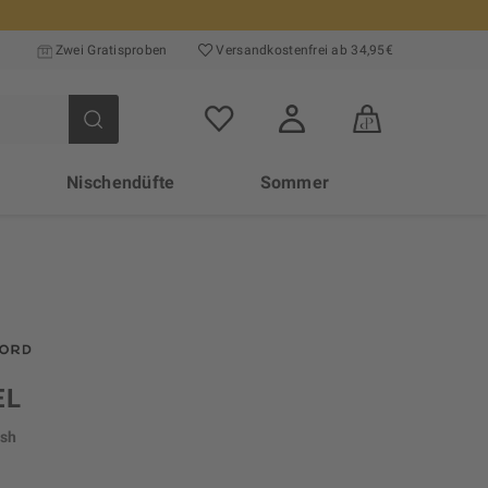
Zwei Gratisproben
Versand­kosten­frei ab 34,95€
Nischendüfte
Sommer
EL
ish