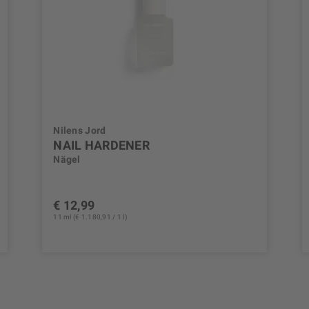
Nilens Jord
NAIL HARDENER
Nägel
€ 12,99
11 ml (€ 1.180,91 / 1 l)