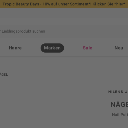
Tropic Beauty Days - 10% auf unser Sortiment*! Klicken Sie
*hier*
Haare
Marken
Sale
Neu
ÄGEL
NÄG
Nail Pol