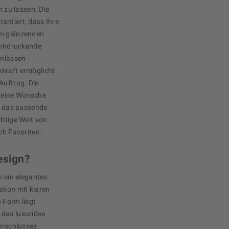
n zu lassen. Die
antiert, dass Ihre
em glänzenden
eeindruckende
Anlässen
kkraft ermöglicht
Auftrag. Die
 keine Wünsche
ss das passende
chtige Welt von
ch Favoriten.
esign?
h ein elegantes
akon mit klaren
 Form liegt
 das luxuriöse
Verschlusses