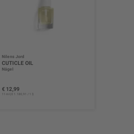
Nilens Jord
CUTICLE OIL
Nägel
€ 12,99
11 ml (€ 1.180,91 / 1 l)