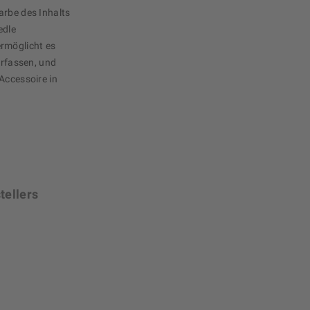
arbe des Inhalts
edle
rmöglicht es
erfassen, und
Accessoire in
tellers