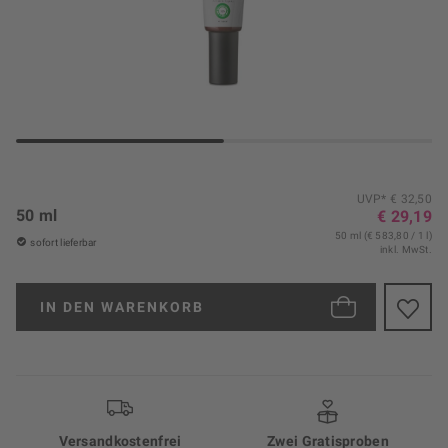
UVP* € 32,50
50 ml
€ 29,19
50 ml (€ 583,80 / 1 l)
sofort lieferbar
inkl. MwSt.
IN DEN
WARENKORB
Versand­kosten­frei
Zwei Gratisproben