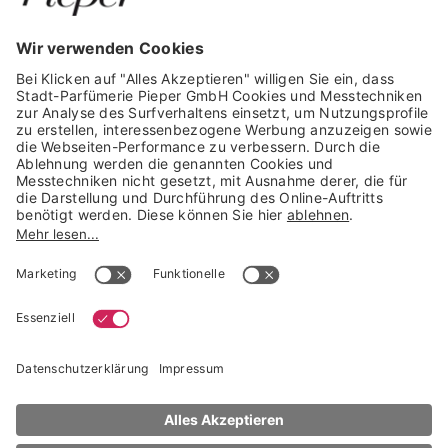
GARANTIERTE SICHERHEIT
Trusted Shops Mitglied seit 2010
* unverbindliche Preisempfehlung der Verbundgruppe beauty alliance
Deutschland GmbH & Co KG, Große-Kurfürsten-Str. 75, 33615 Bielefeld
NACH OBEN