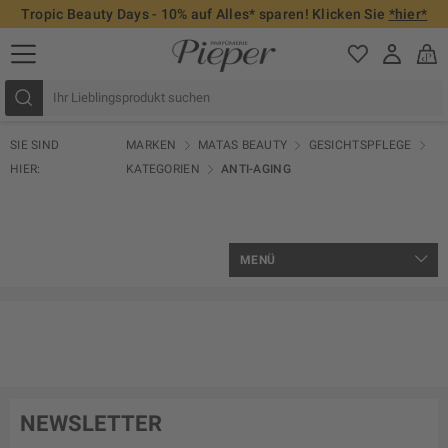
Tropic Beauty Days - 10% auf Alles* sparen! Klicken Sie
*hier*
SIE SIND
MARKEN
MATAS BEAUTY
GESICHTSPFLEGE
HIER:
KATEGORIEN
ANTI-AGING
MENÜ
NEWSLETTER