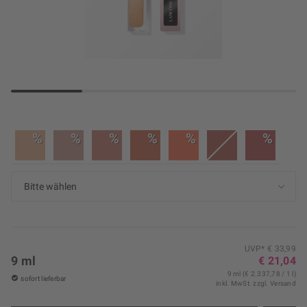
%
%
%
%
%
%
UVP* € 33,99
9 ml
€ 21,04
9 ml (€ 2.337,78 / 1 l)
sofort lieferbar
inkl. MwSt.
zzgl. Versand