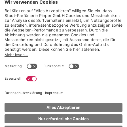
Trusted Shops Mitglied seit 2010
* unverbindliche Preisempfehlung der Verbundgruppe beauty alliance
Deutschland GmbH & Co KG, Große-Kurfürsten-Str. 75, 33615 Bielefeld
NACH OBEN
Lancôme
Eye Makeup
Idôle Tint