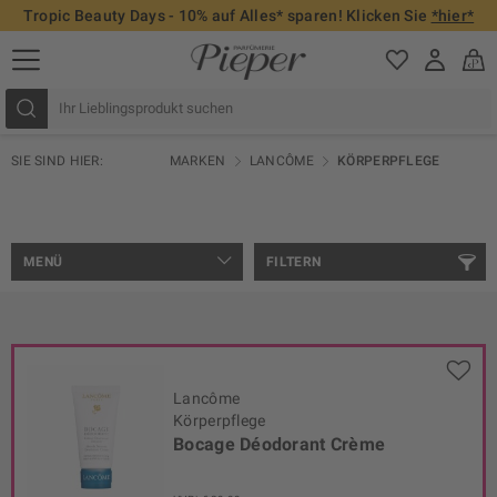
Tropic Beauty Days - 10% auf Alles* sparen! Klicken Sie
*hier*
SIE SIND HIER:
MARKEN
LANCÔME
KÖRPERPFLEGE
MENÜ
FILTERN
Lancôme
Körperpflege
Bocage Déodorant Crème