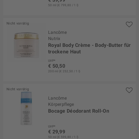
50 ml (€ 799,80 / 1 l)
Nicht vorrätig
Lancôme
Nutrix
Royal Body Crème - Body-Butter für
trockene Haut
UVP*
€ 50,50
200 ml (€ 252,50 / 1 l)
Nicht vorrätig
Lancôme
Körperpflege
Bocage Déodorant Roll-On
UVP*
€ 29,99
50 ml (€ 599,80 / 1 l)