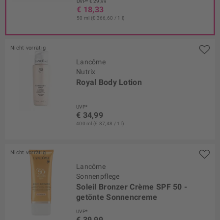
UVP* € 29,99
€ 18,33
50 ml (€ 366,60 / 1 l)
Nicht vorrätig
Lancôme
Nutrix
Royal Body Lotion
UVP*
€ 34,99
400 ml (€ 87,48 / 1 l)
Nicht vorrätig
Lancôme
Sonnenpflege
Soleil Bronzer Crème SPF 50 -
getönte Sonnencreme
UVP*
€ 39,99