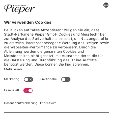
WIDERRUF ERKLÄREN
GARANTIERTE SICHERHEIT
Trusted Shops Mitglied seit 2010
* unverbindliche Preisempfehlung der Verbundgruppe beauty alliance
Deutschland GmbH & Co KG, Große-Kurfürsten-Str. 75, 33615 Bielefeld