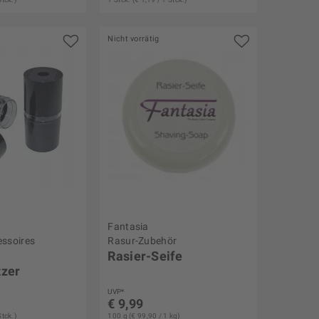
Nicht vorrätig
Fantasia
ssoires
Rasur-Zubehör
Rasier-Seife
tzer
UVP*
€ 9,99
Stck.)
100 g (€ 99,90 / 1 kg)