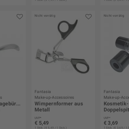
Nicht vorrätig
Nicht vorrätig
Fantasia
Fantasia
es
Make-up-Accessoires
Make-up-Acce
agebürste,
Wimpernformer aus
Kosmetik-
n
Metall
Doppelspi
UVP*
UVP*
€ 5,49
€ 3,69
1 Stck. (€ 5,49 / 1 Stck.)
1 Stck. (€ 3,69 / 1 