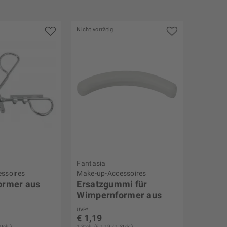
Nicht vorrätig
Fantasia
ssoires
Make-up-Accessoires
ormer aus
Ersatzgummi für
Wimpernformer aus
mmi
Metall
UVP*
€ 1,19
Stck.)
1 Stck. (€ 1,19 / 1 Stck.)