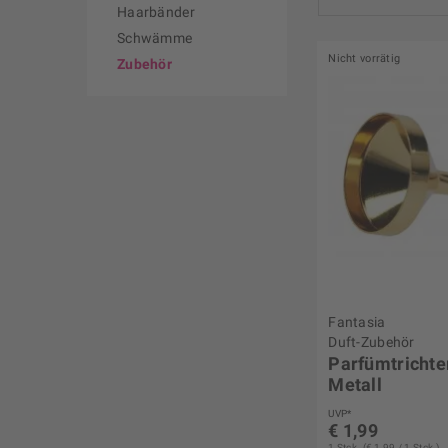
Haarbänder
Schwämme
Nicht vorrätig
von
€ 1,19
bi
Zubehör
Fantasia
Duft-Zubehör
Parfümtrichte
Metall
UVP*
€ 1,99
1 Stck. (€ 1,99 / 1 Stck.)