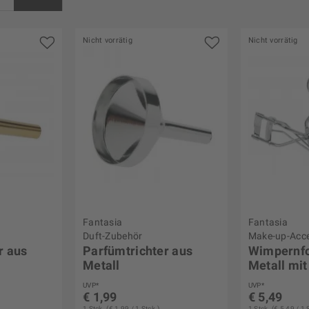
Nicht vorrätig
Nicht vorrätig
s
€ 9,99
Fantasia
Fantasia
Duft-Zubehör
Make-up-Acce
r aus
Parfümtrichter aus
Wimpernf
Metall
Metall mit
Ersatzgu
UVP*
UVP*
€ 1,99
€ 5,49
1 Stck. (€ 1,99 / 1 Stck.)
1 Stck. (€ 5,49 / 1 