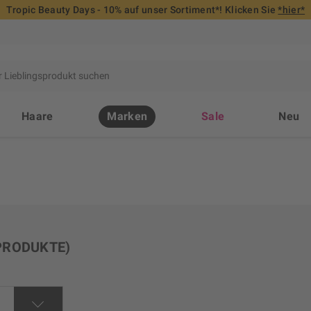
Tropic Beauty Days - 10% auf unser Sortiment*! Klicken Sie
*hier*
Haare
Marken
Sale
Neu
PRODUKTE)