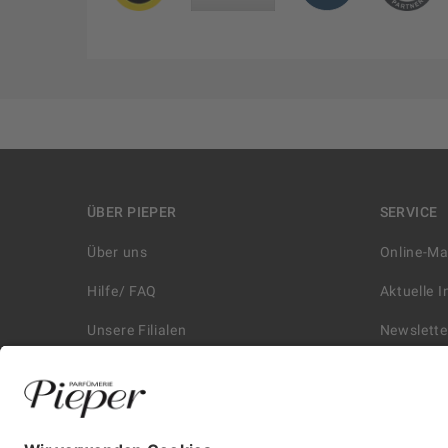
ÜBER PIEPER
SERVICE
Über uns
Online-M
Hilfe/ FAQ
Aktuelle 
Unsere Filialen
Newslette
Kontakt
Retouren
Historie
Zahlungs
Affiliate
Versand &