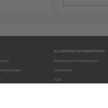
ALLGEMEINE INFORMATIONEN
agazin
Datenschutz-Einstellungen
Informationen
Impressum
r
AGB
Datenschutzerklärung
arten
Widerrufsbelehrung
 Lieferung
AGB für die Gutscheinkarte