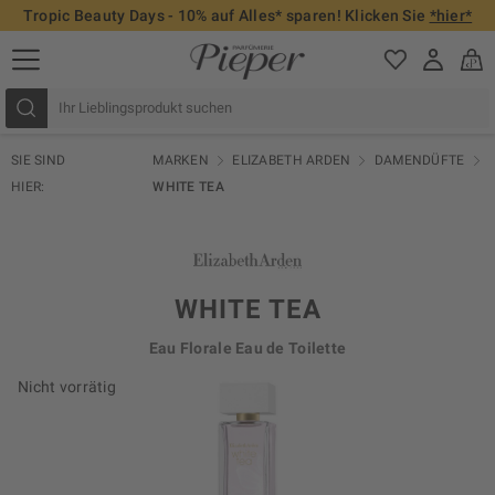
Tropic Beauty Days - 10% auf Alles* sparen! Klicken Sie
*hier*
SIE SIND
MARKEN
ELIZABETH ARDEN
DAMENDÜFTE
HIER:
WHITE TEA
WHITE TEA
Eau Florale Eau de Toilette
Nicht vorrätig