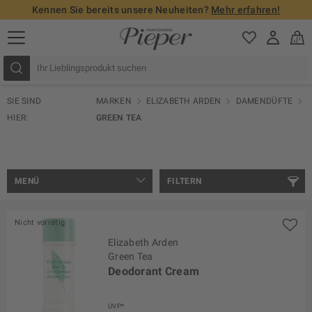
Kennen Sie bereits unsere Neuheiten?
Mehr erfahren!
SIE SIND
MARKEN
ELIZABETH ARDEN
DAMENDÜFTE
HIER:
GREEN TEA
MENÜ
FILTERN
Nicht vorrätig
Elizabeth Arden
Green Tea
Deodorant Cream
UVP*