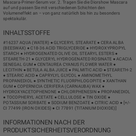
Mascara-Primer-Serum vor. 2. Tragen Sie die Diorshow Mascara
auf und passen Sie mit verschiedenen Schichten den
Volumeneffekt an – von ganz natürlich bis hin zu besonders
spektakulär.
INHALTSSTOFFE
#16237 AQUA (WATER) ● GLYCERYL STEARATE ● CERA ALBA
(BEESWAX) ● C18-36 ACID TRIGLYCERIDE ● HYDROXYPROPYL
STARCH ● HYDROGENATED OLIVE OIL STEARYL ESTERS ●
STEARETH-21 ● GLYCERYL HYDROGENATED ROSINATE ● ACACIA
SENEGAL GUM ● CENTAUREA CYANUS FLOWER WATER ●
LECITHIN ● BETULA ALBA JUICE ● PALMITIC ACID ● STEARETH-2
● STEARIC ACID ● CAPRYLYL GLYCOL ● AMINOMETHYL
PROPANEDIOL ● SYNTHETIC FLUORPHLOGOPITE ● XANTHAN
GUM ● COPERNICIA CERIFERA (CARNAUBA) WAX ●
HYDROXYACETOPHENONE ● CHLORPHENESIN ● PROPANEDIOL
● TOCOPHERYL ACETATE ● CELLULOSE ● TIN OXIDE ●
POTASSIUM SORBATE ● SODIUM BENZOATE ● CITRIC ACID ● [+/-
CI 77499 (IRON OXIDES) ● CI 77891 (TITANIUM DIOXIDE)]
INFORMATIONEN NACH DER
PRODUKTSICHERHEITSVERORDNUNG