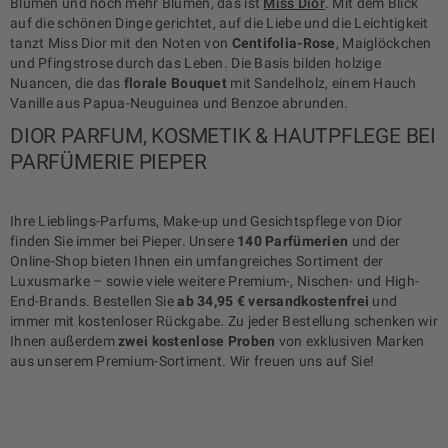
Blumen und noch mehr Blumen, das ist
Miss Dior
. Mit dem Blick
auf die schönen Dinge gerichtet, auf die Liebe und die Leichtigkeit
tanzt Miss Dior mit den Noten von
Centifolia-Rose
, Maiglöckchen
und Pfingstrose durch das Leben. Die Basis bilden holzige
Nuancen, die das
florale Bouquet
mit Sandelholz, einem Hauch
Vanille aus Papua-Neuguinea und Benzoe abrunden.
DIOR PARFUM, KOSMETIK & HAUTPFLEGE BEI
PARFÜMERIE PIEPER
Ihre Lieblings-Parfums, Make-up und Gesichtspflege von Dior
finden Sie immer bei Pieper. Unsere
140 Parfümerien
und der
Online-Shop bieten Ihnen ein umfangreiches Sortiment der
Luxusmarke – sowie viele weitere Premium-, Nischen- und High-
End-Brands. Bestellen Sie
ab 34,95 € versandkostenfrei
und
immer mit kostenloser Rückgabe. Zu jeder Bestellung schenken wir
Ihnen außerdem
zwei kostenlose Proben
von exklusiven Marken
aus unserem Premium-Sortiment. Wir freuen uns auf Sie!