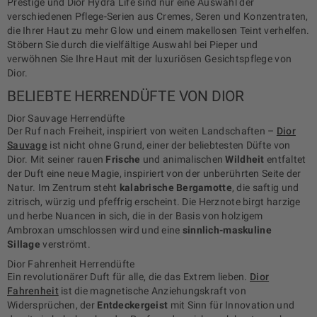
Prestige und Dior Hydra Life sind nur eine Auswahl der
verschiedenen Pflege-Serien aus Cremes, Seren und Konzentraten,
die Ihrer Haut zu mehr Glow und einem makellosen Teint verhelfen.
Stöbern Sie durch die vielfältige Auswahl bei Pieper und
verwöhnen Sie Ihre Haut mit der luxuriösen Gesichtspflege von
Dior.
BELIEBTE HERRENDÜFTE VON DIOR
Dior Sauvage Herrendüfte
Der Ruf nach Freiheit, inspiriert von weiten Landschaften –
Dior
Sauvage
ist nicht ohne Grund, einer der beliebtesten Düfte von
Dior. Mit seiner rauen
Frische
und animalischen
Wildheit
entfaltet
der Duft eine neue Magie, inspiriert von der unberührten Seite der
Natur. Im Zentrum steht
kalabrische Bergamotte
, die saftig und
zitrisch, würzig und pfeffrig erscheint. Die Herznote birgt harzige
und herbe Nuancen in sich, die in der Basis von holzigem
Ambroxan umschlossen wird und eine
sinnlich-maskuline
Sillage
verströmt.
Dior Fahrenheit Herrendüfte
Ein revolutionärer Duft für alle, die das Extrem lieben.
Dior
Fahrenheit
ist die magnetische Anziehungskraft von
Widersprüchen, der
Entdeckergeist
mit Sinn für Innovation und