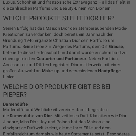
Luxus, Schönheit und französische Extravaganz – all das fließt in
die zahlreichen Parfums und Beauty-Linien von Dior ein.
WELCHE PRODUKTE STELLT DIOR HER?
Seinen Erfolg hat das Maison Dior den atemberaubenden Mode-
Kreationen zu verdanken, doch bereits ein Jahr nach der
Gründung 1946 ergänzte Christian Dior sein Portfolio um
Parfums. Seine Liebe zur Wiege des Parfums, dem Ort
Grasse
,
befeuerte diese Leidenschaft und damit wurde er schon bald zu
einem gefeierten
Couturier und Parfümeur
. Neben Fashion,
Accessoires und Düften begeistert Dior mittlerweile mit einer
großen Auswahl an
Make-up
und verschiedenen
Hautpflege
-
Linien.
WELCHE DIOR PRODUKTE GIBT ES BEI
PIEPER?
Damendüfte
Modernität und Weiblichkeit vereint– damit begeistern
die
Damendüfte von Dior
. Mit zeitlosen Duft-Klassikern wie Dior
J’adore, Miss Dior, Joy und Poison hat das Maison eine
einzigartige Duftwelt kreiert, die mit Ihrer Fülle und dem
Einfallsreichtum damals wie heute Statements setzt. Besonderes