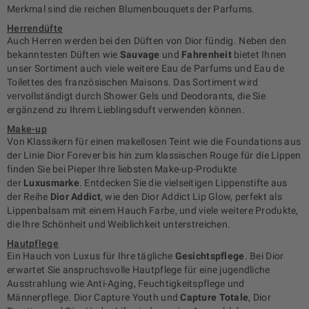
Merkmal sind die reichen Blumenbouquets der Parfums.
Herrendüfte
Auch Herren werden bei den Düften von Dior fündig. Neben den
bekanntesten Düften wie
Sauvage
und
Fahrenheit
bietet Ihnen
unser Sortiment auch viele weitere Eau de Parfums und Eau de
Toilettes des französischen Maisons. Das Sortiment wird
vervollständigt durch Shower Gels und Deodorants, die Sie
ergänzend zu Ihrem Lieblingsduft verwenden können.
Make-up
Von Klassikern für einen makellosen Teint wie die Foundations aus
der Linie Dior Forever bis hin zum klassischen Rouge für die Lippen
finden Sie bei Pieper Ihre liebsten Make-up-Produkte
der
Luxusmarke
. Entdecken Sie die vielseitigen Lippenstifte aus
der Reihe
Dior
Addict
, wie den Dior Addict Lip Glow, perfekt als
Lippenbalsam mit einem Hauch Farbe, und viele weitere Produkte,
die Ihre Schönheit und Weiblichkeit unterstreichen.
Hautpflege
Ein Hauch von Luxus für Ihre tägliche
Gesichtspflege
. Bei Dior
erwartet Sie anspruchsvolle Hautpflege für eine jugendliche
Ausstrahlung wie Anti-Aging, Feuchtigkeitspflege und
Männerpflege. Dior Capture Youth und
Capture Totale
, Dior