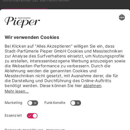
Informationen zur Barrierefreiheit
WIDERRUF ERKLÄREN
GARANTIERTE SICHERHEIT
Trusted Shops Mitglied seit 2010
* unverbindliche Preisempfehlung der Verbundgruppe beauty alliance
Deutschland GmbH & Co KG, Große-Kurfürsten-Str. 75, 33615 Bielefeld