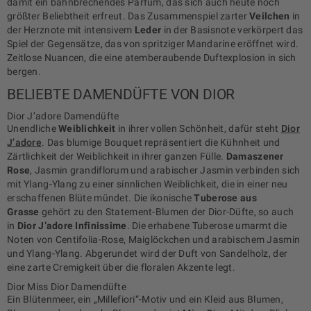
damit ein bahnbrechendes Parfum, das sich auch heute noch
größter Beliebtheit erfreut. Das Zusammenspiel zarter
Veilchen
in
der Herznote mit intensivem
Leder
in der Basisnote verkörpert das
Spiel der Gegensätze, das von spritziger Mandarine eröffnet wird.
Zeitlose Nuancen, die eine atemberaubende Duftexplosion in sich
bergen.
BELIEBTE DAMENDÜFTE VON DIOR
Dior J’adore Damendüfte
Unendliche
Weiblichkeit
in ihrer vollen Schönheit, dafür steht
Dior
J’adore
. Das blumige Bouquet repräsentiert die Kühnheit und
Zärtlichkeit der Weiblichkeit in ihrer ganzen Fülle.
Damaszener
Rose
, Jasmin grandiflorum und arabischer Jasmin verbinden sich
mit Ylang-Ylang zu einer sinnlichen Weiblichkeit, die in einer neu
erschaffenen Blüte mündet. Die ikonische
Tuberose aus
Grasse
gehört zu den Statement-Blumen der Dior-Düfte, so auch
in
Dior J’adore Infinissime
. Die erhabene Tuberose umarmt die
Noten von Centifolia-Rose, Maiglöckchen und arabischem Jasmin
und Ylang-Ylang. Abgerundet wird der Duft von Sandelholz, der
eine zarte Cremigkeit über die floralen Akzente legt.
Dior Miss Dior Damendüfte
Ein Blütenmeer, ein „Millefiori“-Motiv und ein Kleid aus Blumen,