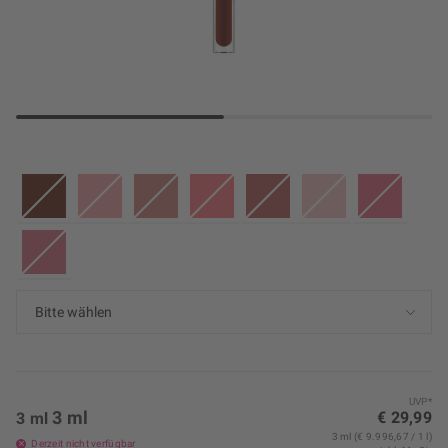
UVP*
3 ml
€ 29,99
3 ml
3 ml (€ 9.996,67 / 1 l)
Derzeit nicht verfügbar