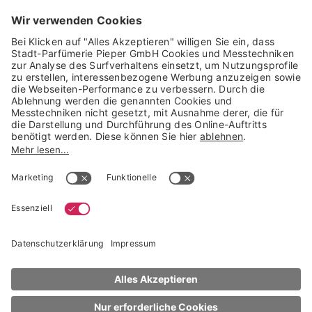
GARANTIERTE SICHERHEIT
Trusted Shops Mitglied seit 2010
* unverbindliche Preisempfehlung der Verbundgruppe beauty alliance
Deutschland GmbH & Co KG, Große-Kurfürsten-Str. 75, 33615 Bielefeld
NACH OBEN
Clinique
Lippen