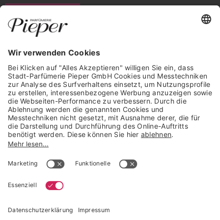
WIDERRUF ERKLÄREN
GARANTIERTE SICHERHEIT
Trusted Shops Mitglied seit 2010
* unverbindliche Preisempfehlung der Verbundgruppe beauty alliance
Deutschland GmbH & Co KG, Große-Kurfürsten-Str. 75, 33615 Bielefeld