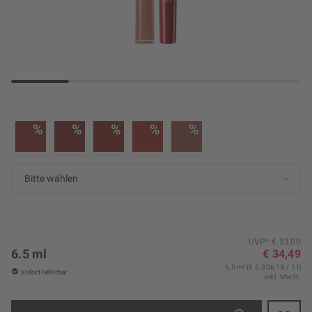
%
%
%
%
%
UVP* € 53,00
6.5 ml
€ 34,49
6,5 ml (€ 5.306,15 / 1 l)
sofort lieferbar
inkl. MwSt.