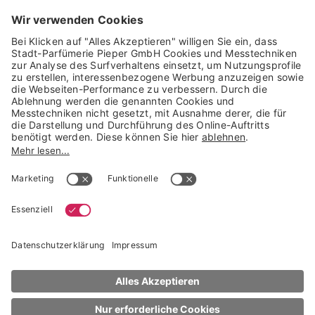
GARANTIERTE SICHERHEIT
Trusted Shops Mitglied seit 2010
* unverbindliche Preisempfehlung der Verbundgruppe beauty alliance
Deutschland GmbH & Co KG, Große-Kurfürsten-Str. 75, 33615 Bielefeld
NACH OBEN
Armani
Lippen-Makeup