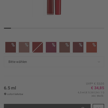
%
%
%
%
%
%
UVP* € 53,00
6.5 ml
€ 34,85
6,5 ml (€ 5.361,54 / 1 l)
sofort lieferbar
inkl. MwSt.