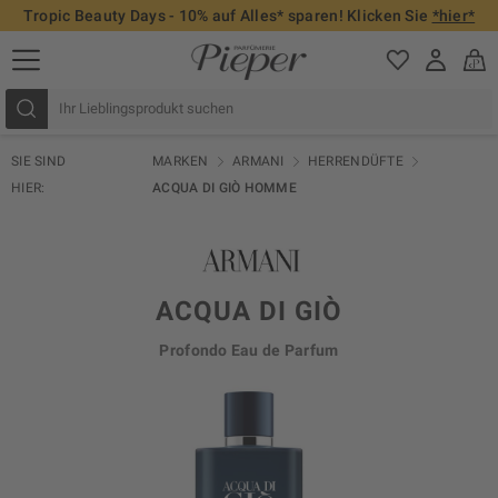
Tropic Beauty Days - 10% auf Alles* sparen! Klicken Sie
*hier*
SIE SIND
MARKEN
ARMANI
HERRENDÜFTE
HIER:
ACQUA DI GIÒ HOMME
ACQUA DI GIÒ
Profondo Eau de Parfum