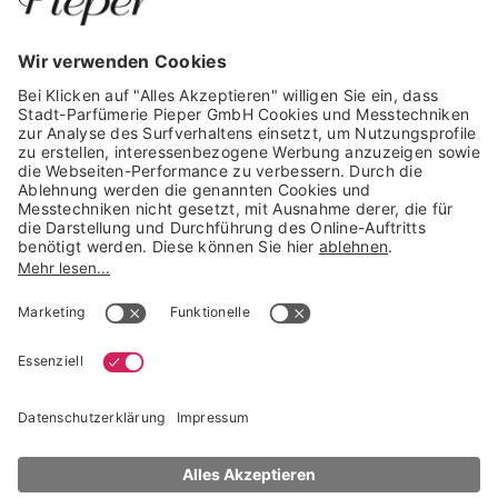
GARANTIERTE SICHERHEIT
Trusted Shops Mitglied seit 2010
* unverbindliche Preisempfehlung der Verbundgruppe beauty alliance
Deutschland GmbH & Co KG, Große-Kurfürsten-Str. 75, 33615 Bielefeld
NACH OBEN