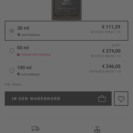
€ 111,29
30 ml
30 ml (€ 3.709,67 / 1 l)
sofort lieferbar
UVP*
50 ml
€ 274,00
Derzeit nicht verfügbar
50 ml (€ 5.480,00 / 1 l)
€ 246,05
100 ml
100 ml (€ 2.460,50 / 1 l)
sofort lieferbar
inkl. Mwst.
IN DEN
WARENKORB